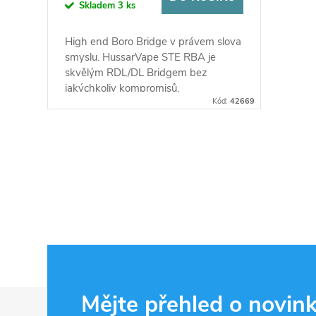
Skladem
3 ks
High end Boro Bridge v právem slova
smyslu. HussarVape STE RBA je
skvělým RDL/DL Bridgem bez
jakýchkoliv kompromisů.
Kód:
42669
O
v
l
á
d
Z
Mějte přehled o novin
a
á