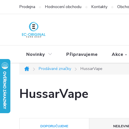
Přejít
Prodejna
Hodnocení obchodu
Kontakty
Obcho
na
obsah
Novinky
Připravujeme
Akce - 
Prodávané značky
HussarVape
Domů
HussarVape
Ř
DOPORUČUJEME
NEJLEVNĚ