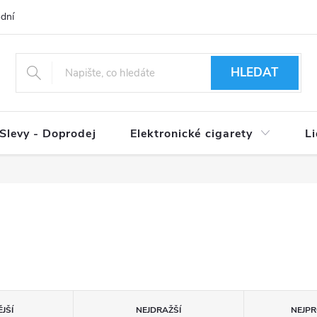
dní podmínky
Ověření věku 18+
Způsoby doručení
Způso
HLEDAT
Slevy - Doprodej
Elektronické cigarety
L
JŠÍ
NEJDRAŽŠÍ
NEJPR