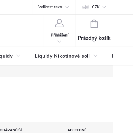
by platby
Reklamační řád
Velikost textu
Vrácení zboží a reklamace
Napi
CZK
NÁKUPNÍ
KOŠÍK
Přihlášení
Prázdný košík
iquidy
Liquidy Nikotinové soli
Příchutě
ODÁVANĚJŠÍ
ABECEDNĚ