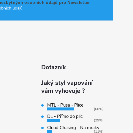
nezbytných osobních údajů pro Newsletter
bních údajů
Dotazník
Jaký styl vapování
vám vyhovuje ?
MTL - Pusa - Plíce
(60%)
DL - Přímo do plic
(29%)
Cloud Chasing - Na mraky
(11%)