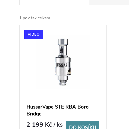
a
z
e
1
položek celkem
n
V
í
VIDEO
ý
p
p
r
i
o
s
d
p
u
r
k
o
t
d
ů
u
k
HussarVape STE RBA Boro
t
Bridge
ů
2 199 Kč
/ ks
DO KOŠÍKU