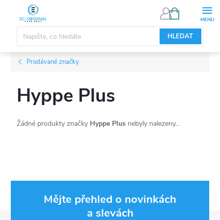
Přejít
NÁKUPNÍ
KOŠÍK
na
obsah
HLEDAT
Prodávané značky
Hyppe Plus
Žádné produkty značky
Hyppe Plus
nebyly nalezeny...
Mějte přehled o novinkách
a slevách