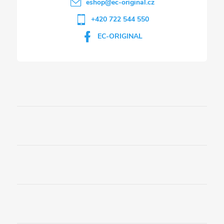
eshop
@
ec-original.cz
+420 722 544 550
EC-ORIGINAL