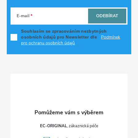
Z
á
E-mail
ODEBÍRAT
p
Souhlasím se zpracováním nezbytných
Podmínek
osobních údajů pro Newsletter dle
a
pro ochranu osobních údajů
t
í
EC-ORIGINAL