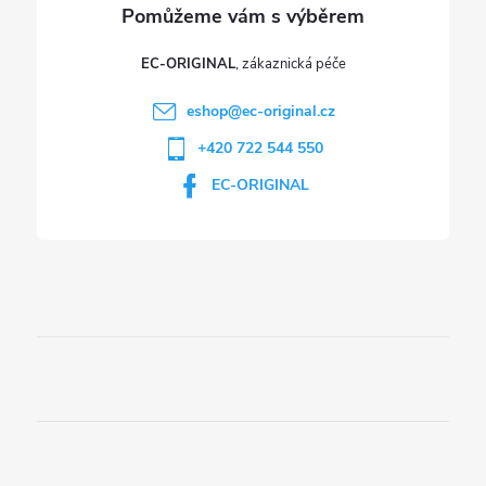
ý
p
EC-ORIGINAL
i
eshop
@
ec-original.cz
+420 722 544 550
s
EC-ORIGINAL
u