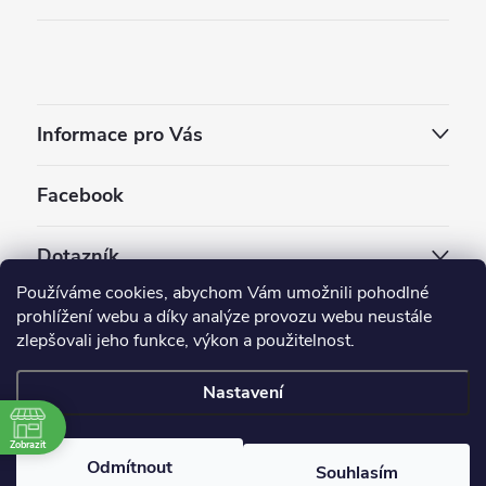
Informace pro Vás
Facebook
Dotazník
Používáme cookies, abychom Vám umožnili pohodlné
Jaký styl vapování vám vyhovuje ?
prohlížení webu a díky analýze provozu webu neustále
zlepšovali jeho funkce, výkon a použitelnost.
Počet hlasů:
3910
Nastavení
Copyright 2026
EC-ORIGINAL
. Všechna práva vyhrazena.
Upravit nastavení cookies
Zobrazit
Odmítnout
Souhlasím