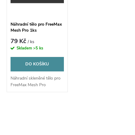
n
i
í
s
Náhradní tělo pro FreeMax
p
Mesh Pro 1ks
p
79 Kč
/ ks
r
Skladem
>5 ks
r
o
DO KOŠÍKU
o
d
Náhradní skleněné tělo pro
d
FreeMax Mesh Pro
u
u
k
O
k
v
t
t
l