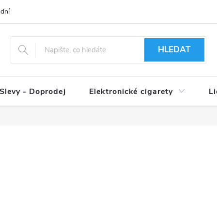
dní podmínky
Ověření věku 18+
Způsoby doručení
Způso
HLEDAT
Slevy - Doprodej
Elektronické cigarety
L