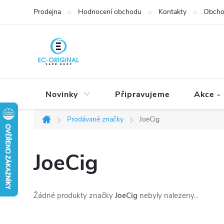
Přejít
Prodejna
Hodnocení obchodu
Kontakty
Obcho
na
obsah
Novinky
Připravujeme
Akce - 
Prodávané značky
JoeCig
Domů
JoeCig
Žádné produkty značky
JoeCig
nebyly nalezeny...