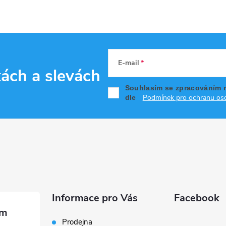
E-mail
kách
a slevách
Souhlasím se zpracováním 
Podmínek pro ochranu oso
dle
Informace pro Vás
Facebook
Prodejna