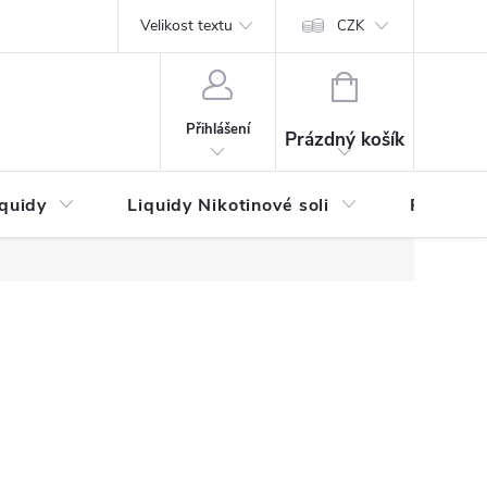
by platby
Reklamační řád
Velikost textu
Vrácení zboží a reklamace
Napi
CZK
NÁKUPNÍ
KOŠÍK
Přihlášení
Prázdný košík
iquidy
Liquidy Nikotinové soli
Příchutě