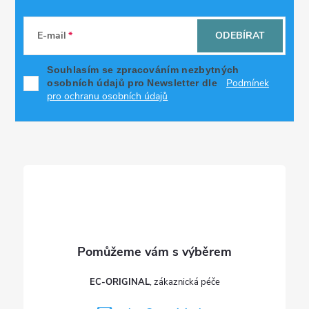
Z
á
E-mail
ODEBÍRAT
p
Souhlasím se zpracováním nezbytných
Podmínek
osobních údajů pro Newsletter dle
a
pro ochranu osobních údajů
t
í
EC-ORIGINAL