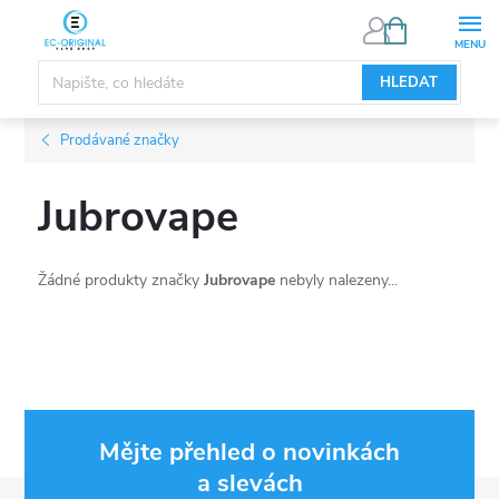
Přejít
NÁKUPNÍ
KOŠÍK
na
obsah
HLEDAT
Prodávané značky
Jubrovape
Žádné produkty značky
Jubrovape
nebyly nalezeny...
Mějte přehled o novinkách
a slevách