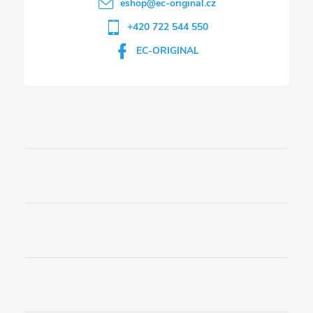
eshop
@
ec-original.cz
+420 722 544 550
EC-ORIGINAL