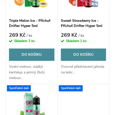
n
i
í
s
Triple Melon Ice - Příchuť
Sweet Strawberry Ice -
p
Drifter Hyper 5ml
Příchuť Drifter Hyper 5ml
p
269 Kč
269 Kč
/ ks
/ ks
r
Skladem
3 ks
Skladem
1 ks
r
o
DO KOŠÍKU
DO KOŠÍKU
o
d
Vodní meloun, sladký
Ovocné představení jahoda
d
kantalup a jemný žlutý
na ledu....
u
meloun...
u
Spotřební daň
Spotřební daň
k
k
t
t