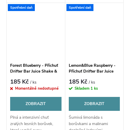
závěrem.
svěžestí.
Spotřební daň
Spotřební daň
Forest Blueberry - Příchuť
Lemon&Blue Raspberry -
Drifter Bar Juice Shake &
Příchuť Drifter Bar Juice
Vape 6ml
Shake & Vape 6ml
185 Kč
185 Kč
/ ks
/ ks
Momentálně nedostupné
Skladem
1 ks
ZOBRAZIT
ZOBRAZIT
Plná a intenzivní chuť
Šumivá limonáda s
zralých lesních borůvek,
borůvkami a malinami