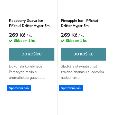
Raspberry Guava Ice -
Pineapple Ice - Příchuť
Příchuť Drifter Hyper 5ml
Drifter Hyper 5ml
269 Kč
269 Kč
/ ks
/ ks
Skladem
1 ks
Skladem
1 ks
DO KOŠÍKU
DO KOŠÍKU
Dokonalá kombinace
Sladká a šťavnatá chuť
čerstvých malin s
zralého ananasu s ledovým
aromatickou guavou....
nádechem...
Spotřební daň
Spotřební daň