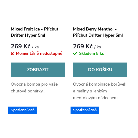
Mixed Fruit Ice - Příchuť
Mixed Berry Menthol -
Drifter Hyper 5ml
Příchuť Drifter Hyper 5ml
269 Kč
269 Kč
/ ks
/ ks
Momentálně nedostupné
Skladem
5 ks
ZOBRAZIT
DO KOŠÍKU
Ovocná bomba pro vaše
Ovocná kombinace borůvek
chuťové pohárky...
a maliny s lehkým
mentolovým nádechem...
Spotřební daň
Spotřební daň