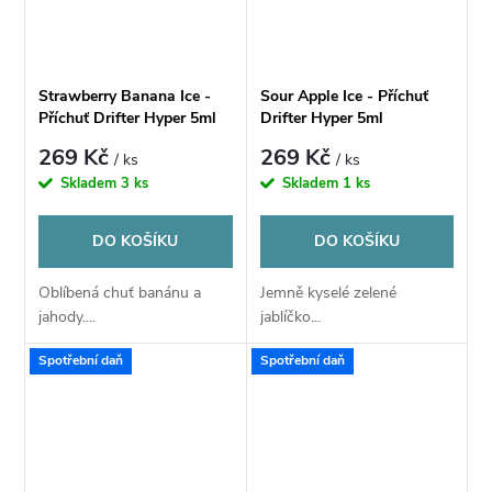
Strawberry Banana Ice -
Sour Apple Ice - Příchuť
Příchuť Drifter Hyper 5ml
Drifter Hyper 5ml
269 Kč
269 Kč
/ ks
/ ks
Skladem
3 ks
Skladem
1 ks
DO KOŠÍKU
DO KOŠÍKU
Oblíbená chuť banánu a
Jemně kyselé zelené
jahody....
jablíčko...
Spotřební daň
Spotřební daň