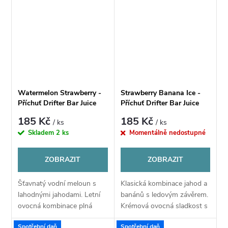
dozvukem.
svěžích příchutí.
Watermelon Strawberry -
Strawberry Banana Ice -
Příchuť Drifter Bar Juice
Příchuť Drifter Bar Juice
Shake & Vape 6ml
Shake & Vape 6ml
185 Kč
185 Kč
/ ks
/ ks
Skladem
2 ks
Momentálně nedostupné
ZOBRAZIT
ZOBRAZIT
Šťavnatý vodní meloun s
Klasická kombinace jahod a
lahodnými jahodami. Letní
banánů s ledovým závěrem.
ovocná kombinace plná
Krémová ovocná sladkost s
svěžesti.
chladivým efektem.
Spotřební daň
Spotřební daň