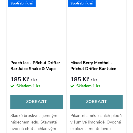
Spotřební daň
Spotřební daň
Peach Ice - Příchuť Drifter
Mixed Berry Menthol -
Bar Juice Shake & Vape
Příchuť Drifter Bar Juice
6ml
Shake & Vape 6ml
185 Kč
185 Kč
/ ks
/ ks
Skladem
1 ks
Skladem
1 ks
ZOBRAZIT
ZOBRAZIT
Sladké broskve s jemným
Pikantní směs lesních plodů
nádechem ledu. Šťavnatá
v šumivé limonádě. Ovocná
ovocná chuť s chladivým
exploze s mentolovou