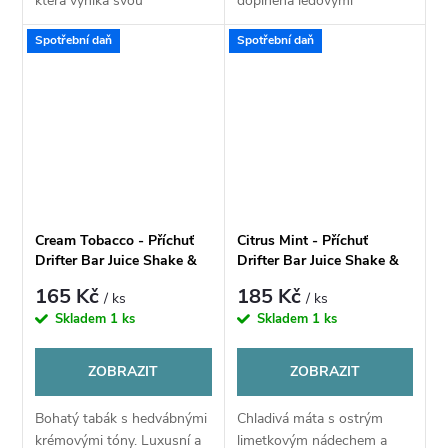
která vyniká svou
doplněná ledovými
přirozenou sladkostí i
mentolovými tóny. Pikantní
Spotřební daň
Spotřební daň
jemným kyselkavým
a osvěžující.
dozvukem.
Cream Tobacco - Příchuť
Citrus Mint - Příchuť
Drifter Bar Juice Shake &
Drifter Bar Juice Shake &
Vape 6ml
Vape 6ml
165 Kč
185 Kč
/ ks
/ ks
Skladem
1 ks
Skladem
1 ks
ZOBRAZIT
ZOBRAZIT
Bohatý tabák s hedvábnými
Chladivá máta s ostrým
krémovými tóny. Luxusní a
limetkovým nádechem a