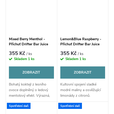
Mixed Berry Menthol -
Lemon&Blue Raspberry -
Příchuť Drifter Bar Juice
Příchuť Drifter Bar Juice
Shake & Vape 16ml
Shake & Vape 16ml
355 Kč
355 Kč
/ ks
/ ks
Skladem
1 ks
Skladem
1 ks
ZOBRAZIT
ZOBRAZIT
Bohatý koktejl z lesního
Kultovní spojení sladké
ovoce doplněný o ledový
modré maliny a osvěžující
mentolový efekt. Výrazná,
limonády z citronů.
čistá a nekompromisně
Sladkokyselý mix, který se
Spotřební daň
Spotřební daň
chladivá chuť.
nikdy neomrzí.