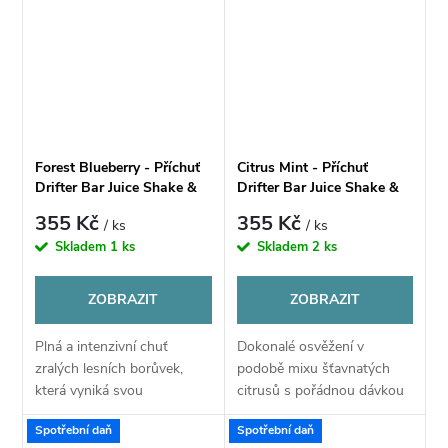
Forest Blueberry - Příchuť
Citrus Mint - Příchuť
Drifter Bar Juice Shake &
Drifter Bar Juice Shake &
Vape 16ml
Vape 16ml
355 Kč
355 Kč
/ ks
/ ks
Skladem
1 ks
Skladem
2 ks
ZOBRAZIT
ZOBRAZIT
Plná a intenzivní chuť
Dokonalé osvěžení v
zralých lesních borůvek,
podobě mixu šťavnatých
která vyniká svou
citrusů s pořádnou dávkou
přirozenou sladkostí i
chladivé máty. Ideální volba
Spotřební daň
Spotřební daň
jemným kyselkavým
pro milovníky mrazivě