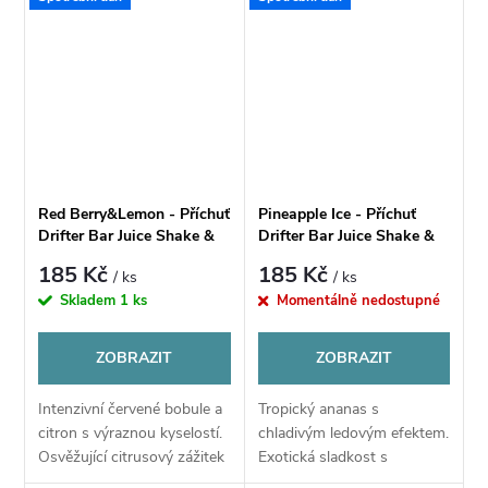
Red Berry&Lemon - Příchuť
Pineapple Ice - Příchuť
Drifter Bar Juice Shake &
Drifter Bar Juice Shake &
Vape 6ml
Vape 6ml
185 Kč
185 Kč
/ ks
/ ks
Skladem
1 ks
Momentálně nedostupné
ZOBRAZIT
ZOBRAZIT
Intenzivní červené bobule a
Tropický ananas s
citron s výraznou kyselostí.
chladivým ledovým efektem.
Osvěžující citrusový zážitek
Exotická sladkost s
plný energie.
mentolovou svěžestí.