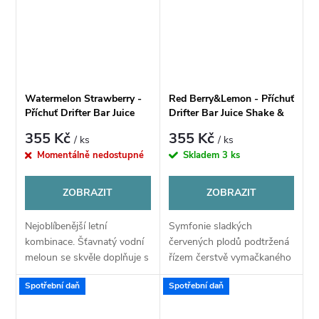
Watermelon Strawberry -
Red Berry&Lemon - Příchuť
Příchuť Drifter Bar Juice
Drifter Bar Juice Shake &
Shake & Vape 16ml
Vape 16ml
355 Kč
355 Kč
/ ks
/ ks
Momentálně nedostupné
Skladem
3 ks
ZOBRAZIT
ZOBRAZIT
Nejoblíbenější letní
Symfonie sladkých
kombinace. Šťavnatý vodní
červených plodů podtržená
meloun se skvěle doplňuje s
řízem čerstvě vymačkaného
vůní a sladkostí čerstvých
citronu. Skvěle vyvážený
Spotřební daň
Spotřební daň
jahod.
ovocný mix pro každý den.