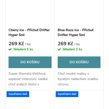
Cherry Ice - Příchuť Drifter
Blue Razz Ice - Příchuť
Hyper 5ml
Drifter Hyper 5ml
269 Kč
269 Kč
/ ks
/ ks
Skladem
5 ks
Skladem
2 ks
DO KOŠÍKU
DO KOŠÍKU
Super šťavnatá třešňová
Chuť modré maliny s
exploze! Intenzivní, sladká
kyselým nádechem zralého
chuť zralých třešní s
citronu....
jemným chladem. Drifter
Spotřební daň
Spotřební daň
Juice Hyper vás odmění
výbornou, plnou a
autentickou chutí....