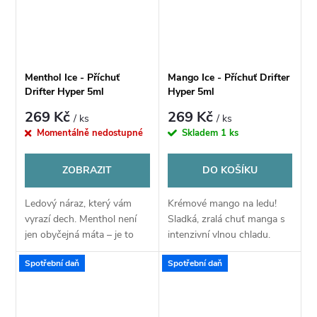
Menthol Ice - Příchuť
Mango Ice - Příchuť Drifter
Drifter Hyper 5ml
Hyper 5ml
269 Kč
269 Kč
/ ks
/ ks
Momentálně nedostupné
Skladem
1 ks
ZOBRAZIT
DO KOŠÍKU
Ledový náraz, který vám
Krémové mango na ledu!
vyrazí dech. Menthol není
Sladká, zralá chuť manga s
jen obyčejná máta – je to
intenzivní vlnou chladu.
nekompromisní nálož
Drifter Juice Hyper vás
Spotřební daň
Spotřební daň
čistého, krystalického
odmění výbornou, ledovou a
mentolu s extrémní
autentickou chutí.
intenzitou.