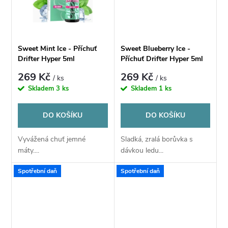
ů
ů
Sweet Mint Ice - Příchuť
Sweet Blueberry Ice -
Drifter Hyper 5ml
Příchuť Drifter Hyper 5ml
269 Kč
269 Kč
/ ks
/ ks
Skladem
3 ks
Skladem
1 ks
DO KOŠÍKU
DO KOŠÍKU
Vyvážená chuť jemné
Sladká, zralá borůvka s
máty....
dávkou ledu...
Spotřební daň
Spotřební daň