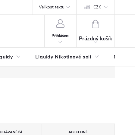
by platby
Reklamační řád
Velikost textu
Vrácení zboží a reklamace
Napi
CZK
NÁKUPNÍ
KOŠÍK
Přihlášení
Prázdný košík
iquidy
Liquidy Nikotinové soli
Příchutě
ODÁVANĚJŠÍ
ABECEDNĚ