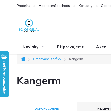
Přejít
Prodejna
Hodnocení obchodu
Kontakty
Obcho
na
obsah
Novinky
Připravujeme
Akce - 
Prodávané značky
Kangerm
Domů
Kangerm
Ř
DOPORUČUJEME
NEJLEVNĚ