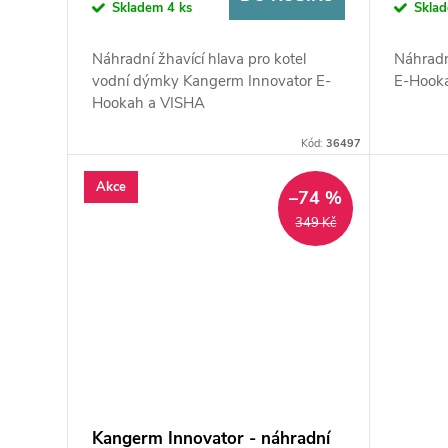
Skladem
4 ks
Skla
Náhradní žhavící hlava pro kotel
Náhradn
vodní dýmky Kangerm Innovator E-
E-Hook
Hookah a VISHA
Kód:
36497
Akce
–74 %
349 Kč
Kangerm Innovator - náhradní