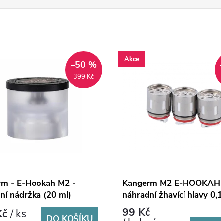
Akce
–50 %
399 Kč
rm - E-Hookah M2 -
Kangerm M2 E-HOOKAH
ní nádržka (20 ml)
náhradní žhavící hlavy 0,
ks
99 Kč
Kč
/ ks
DO KOŠÍKU