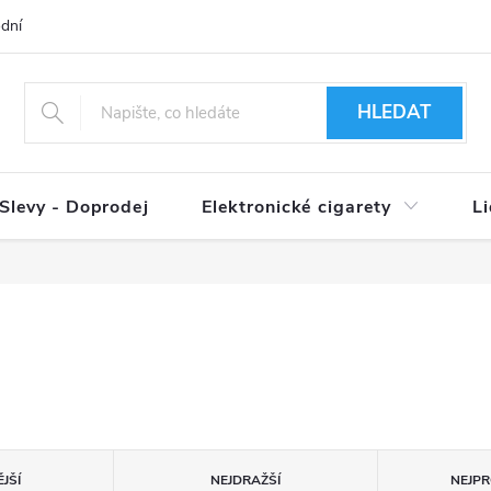
dní podmínky
Ověření věku 18+
Způsoby doručení
Způso
HLEDAT
Slevy - Doprodej
Elektronické cigarety
L
JŠÍ
NEJDRAŽŠÍ
NEJPR