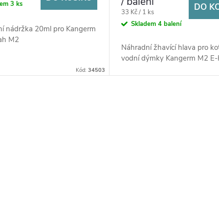
/ balení
dem
3 ks
DO K
Měrná
33 Kč / 1 ks
cena:
Skladem
4 balení
í nádržka 20ml pro Kangerm
ah M2
Náhradní žhavící hlava pro ko
vodní dýmky Kangerm M2 E-
Kód:
34503