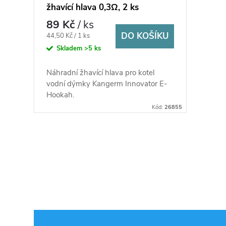
žhavící hlava 0,3Ω, 2 ks
89 Kč
/ ks
DO KOŠÍKU
Měrná
44,50 Kč / 1 ks
cena:
Skladem
>5 ks
Náhradní žhavící hlava pro kotel
vodní dýmky Kangerm Innovator E-
Hookah.
Kód:
26855
O
v
l
á