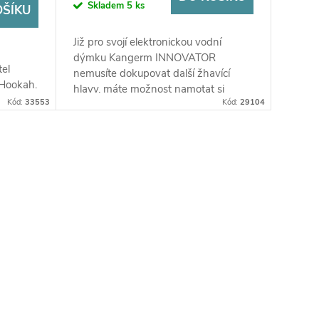
Skladem
5 ks
OŠÍKU
Již pro svojí elektronickou vodní
dýmku Kangerm INNOVATOR
tel
nemusíte dokupovat další žhavící
Hookah.
hlavy, máte možnost namotat si
Kód:
33553
Kód:
29104
vlastní spirálky do pohodlné Dual-
coil...