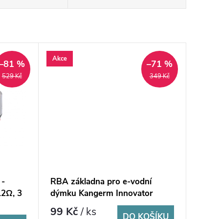
Akce
–81 %
–71 %
529 Kč
349 Kč
 -
RBA základna pro e-vodní
12Ω, 3
dýmku Kangerm Innovator
99 Kč
/ ks
DO KOŠÍKU