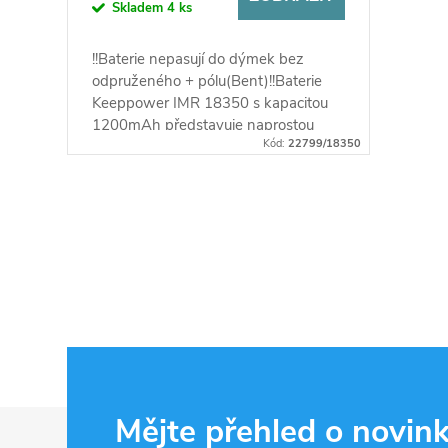
Skladem
4 ks
!!Baterie nepasují do dýmek bez
odpruženého + pólu(Bent)!!Baterie
Keeppower IMR 18350 s kapacitou
1200mAh představuje naprostou
Kód:
22799/18350
špičku mezi články tohoto typu. Tuto...
O
v
l
á
d
Z
Mějte přehled o novin
a
á