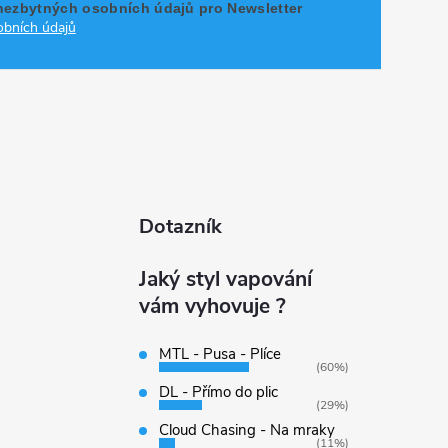
nezbytných osobních údajů pro Newsletter
bních údajů
Dotazník
Jaký styl vapování
vám vyhovuje ?
MTL - Pusa - Plíce
(60%)
DL - Přímo do plic
(29%)
Cloud Chasing - Na mraky
(11%)