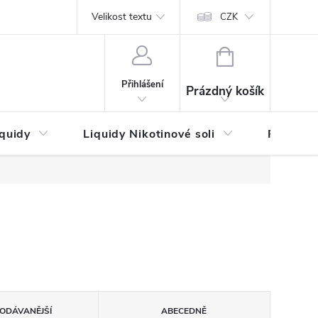
by platby
Reklamační řád
Velikost textu
Vrácení zboží a reklamace
Napi
CZK
NÁKUPNÍ
KOŠÍK
Přihlášení
Prázdný košík
iquidy
Liquidy Nikotinové soli
Příchutě
ODÁVANĚJŠÍ
ABECEDNĚ