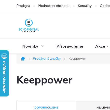
Přejít
Prodejna
Hodnocení obchodu
Kontakty
Obcho
na
obsah
Novinky
Připravujeme
Akce - 
Prodávané značky
Keeppower
Domů
Keeppower
Ř
DOPORUČUJEME
NEJLEVNĚ