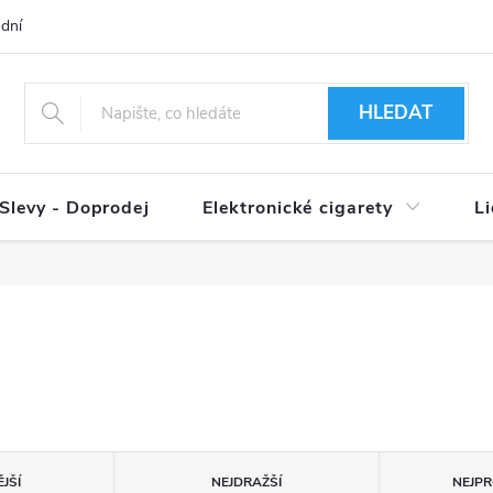
dní podmínky
Ověření věku 18+
Způsoby doručení
Způso
HLEDAT
Slevy - Doprodej
Elektronické cigarety
L
JŠÍ
NEJDRAŽŠÍ
NEJPR