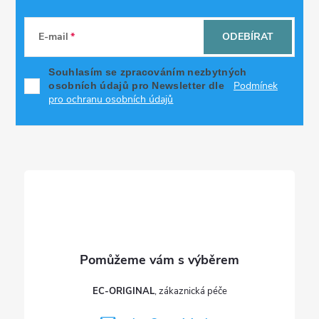
Z
á
E-mail
ODEBÍRAT
p
Souhlasím se zpracováním nezbytných
Podmínek
osobních údajů pro Newsletter dle
a
pro ochranu osobních údajů
t
í
EC-ORIGINAL