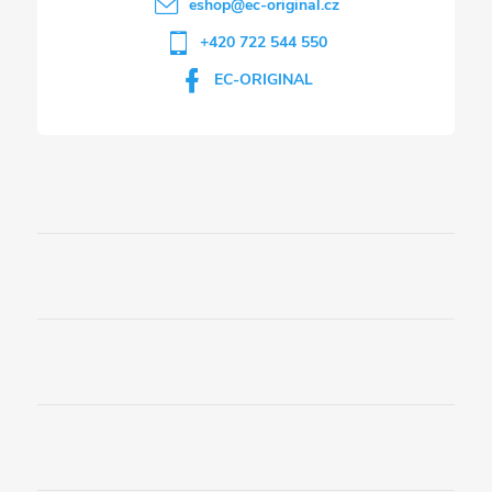
eshop
@
ec-original.cz
+420 722 544 550
EC-ORIGINAL