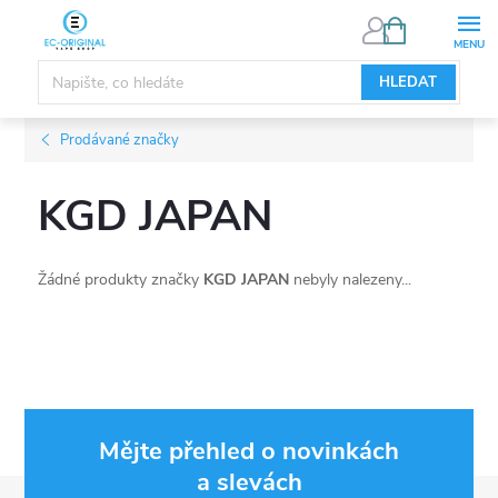
Přejít
NÁKUPNÍ
KOŠÍK
na
obsah
HLEDAT
Prodávané značky
KGD JAPAN
Žádné produkty značky
KGD JAPAN
nebyly nalezeny...
Mějte přehled o novinkách
a slevách