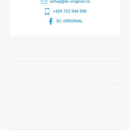
eshop
@
ec-original.cz
+420 722 544 550
EC-ORIGINAL