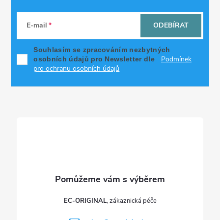
Z
á
E-mail
ODEBÍRAT
p
Souhlasím se zpracováním nezbytných
Podmínek
osobních údajů pro Newsletter dle
a
pro ochranu osobních údajů
t
í
EC-ORIGINAL