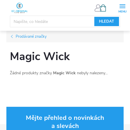
Přejít
NÁKUPNÍ
KOŠÍK
na
obsah
HLEDAT
Prodávané značky
Magic Wick
Žádné produkty značky
Magic Wick
nebyly nalezeny...
Mějte přehled o novinkách
a slevách