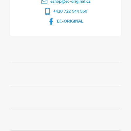
eshop
@
ec-original.cz
+420 722 544 550
EC-ORIGINAL