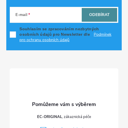
Z
á
E-mail
ODEBÍRAT
p
Souhlasím se zpracováním nezbytných
Podmínek
osobních údajů pro Newsletter dle
a
pro ochranu osobních údajů
t
í
EC-ORIGINAL