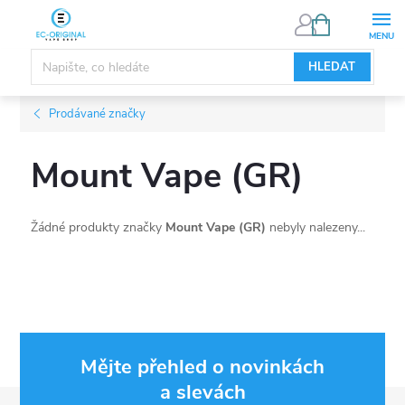
Přejít
NÁKUPNÍ
KOŠÍK
na
obsah
HLEDAT
Prodávané značky
Mount Vape (GR)
Žádné produkty značky
Mount Vape (GR)
nebyly nalezeny...
Mějte přehled o novinkách
a slevách