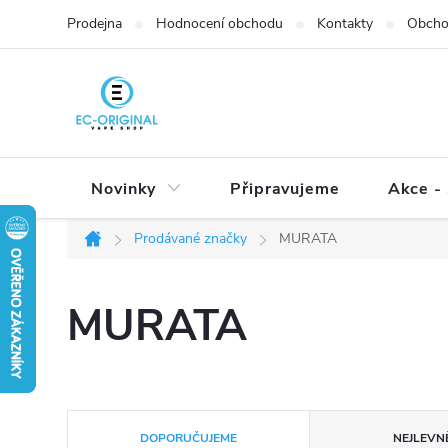
Přejít
Prodejna
Hodnocení obchodu
Kontakty
Obcho
na
obsah
Novinky
Připravujeme
Akce - 
Prodávané značky
MURATA
Domů
MURATA
Ř
DOPORUČUJEME
NEJLEVNĚ