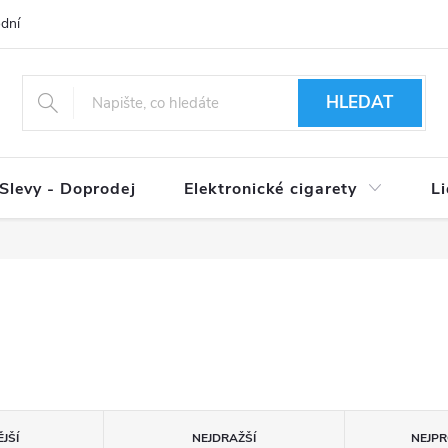
dní podmínky
Ověření věku 18+
Způsoby doručení
Způso
HLEDAT
Slevy - Doprodej
Elektronické cigarety
L
JŠÍ
NEJDRAŽŠÍ
NEJPR