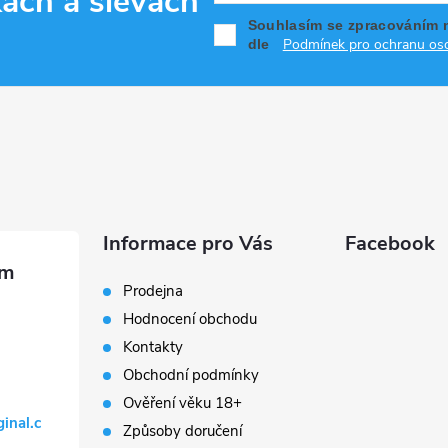
kách
a slevách
Souhlasím se zpracováním 
Podmínek pro ochranu oso
dle
Informace pro Vás
Facebook
Prodejna
Hodnocení obchodu
Kontakty
Obchodní podmínky
Ověření věku 18+
ginal.c
Způsoby doručení