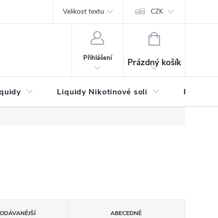
by platby
Reklamační řád
Velikost textu
Vrácení zboží a reklamace
Napi
CZK
NÁKUPNÍ
KOŠÍK
Přihlášení
Prázdný košík
iquidy
Liquidy Nikotinové soli
Příchutě
ODÁVANĚJŠÍ
ABECEDNĚ