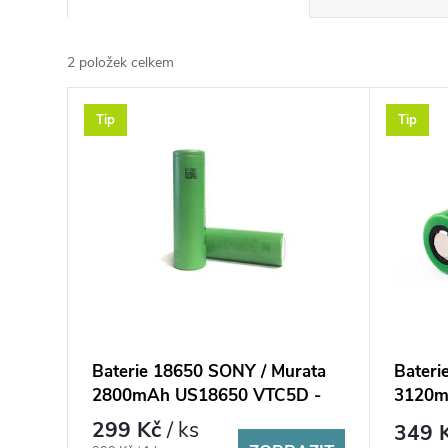
a
z
e
2
položek celkem
n
V
í
Tip
Tip
ý
p
p
r
i
o
s
d
p
u
r
k
o
t
d
ů
u
k
Baterie 18650 SONY / Murata
Bateri
t
2800mAh US18650 VTC5D -
3120m
35A
20A
ů
299 Kč
/ ks
349 