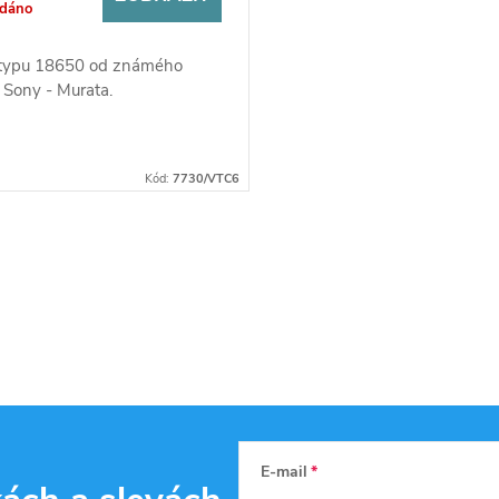
odáno
 typu 18650 od známého
 Sony - Murata.
Kód:
7730/VTC6
E-mail