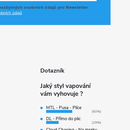
nezbytných osobních údajů pro Newsletter
bních údajů
Dotazník
Jaký styl vapování
vám vyhovuje ?
MTL - Pusa - Plíce
(60%)
DL - Přímo do plic
(29%)
Cloud Chasing - Na mraky