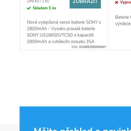
ZOBRAZIT
Měrná
299 Kč / 1 ks
Vypr
cena:
Skladem
5 ks
Baterie
Nová vylepšená verze baterie SONY s
výrobce
2800mAh - Vysoko proudá baterie
SONY US18650VTC5D o kapacitě
2800mAh a vybíjecím proudu 35A
Kód:
41068/2800MAH
O
v
l
á
d
Z