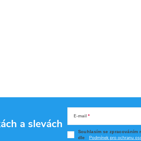
E-mail
kách
a slevách
Souhlasím se zpracováním 
Podmínek pro ochranu oso
dle