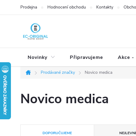
Přejít
Prodejna
Hodnocení obchodu
Kontakty
Obcho
na
obsah
Novinky
Připravujeme
Akce - 
Prodávané značky
Novico medica
Domů
Novico medica
Ř
DOPORUČUJEME
NEJLEVNĚ