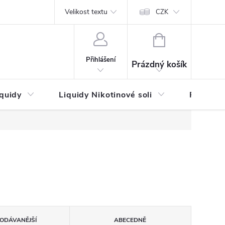
by platby
Reklamační řád
Velikost textu
Vrácení zboží a reklamace
Napi
CZK
NÁKUPNÍ
KOŠÍK
Přihlášení
Prázdný košík
iquidy
Liquidy Nikotinové soli
Příchutě
ODÁVANĚJŠÍ
ABECEDNĚ