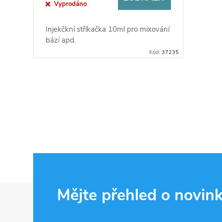
Vyprodáno
Injekčkní stříkačka 10ml pro mixování
bází apd.
Kód:
37235
O
v
l
á
d
Z
Mějte přehled o novin
a
á
c
p