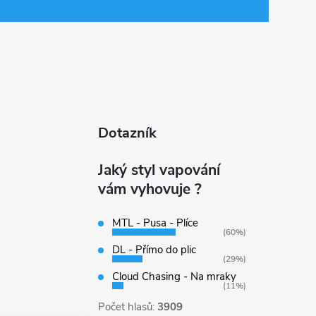
Dotazník
Jaký styl vapování
vám vyhovuje ?
MTL - Pusa - Plíce
(60%)
DL - Přímo do plic
(29%)
Cloud Chasing - Na mraky
(11%)
Počet hlasů:
3909