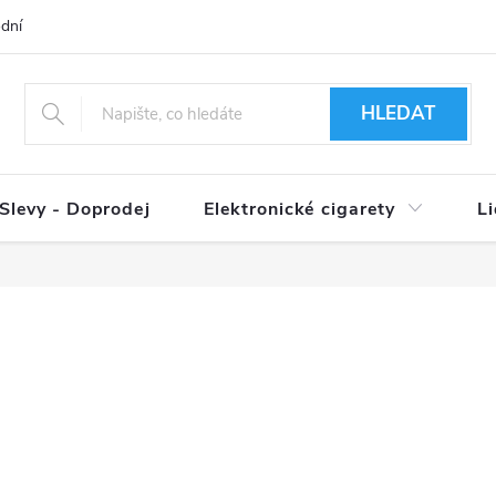
dní podmínky
Ověření věku 18+
Způsoby doručení
Způso
HLEDAT
Slevy - Doprodej
Elektronické cigarety
L