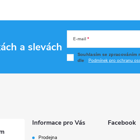
E-mail
kách
a slevách
Souhlasím se zpracováním 
Podmínek pro ochranu oso
dle
Informace pro Vás
Facebook
Prodejna