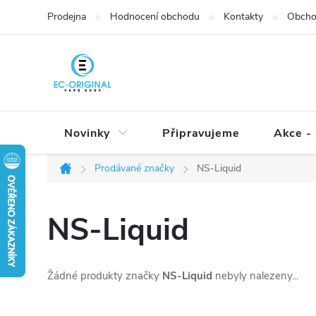
Přejít
Prodejna
Hodnocení obchodu
Kontakty
Obcho
na
obsah
Novinky
Připravujeme
Akce - 
Prodávané značky
NS-Liquid
Domů
NS-Liquid
Žádné produkty značky
NS-Liquid
nebyly nalezeny...