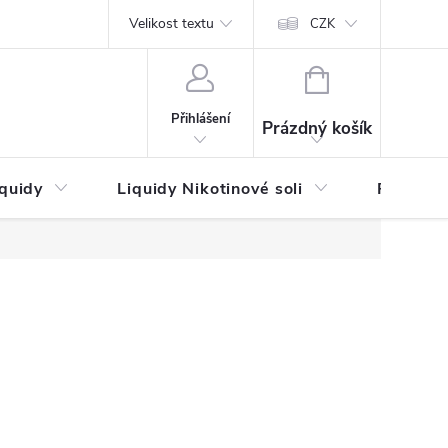
by platby
Reklamační řád
Velikost textu
Vrácení zboží a reklamace
Napi
CZK
NÁKUPNÍ
KOŠÍK
Přihlášení
Prázdný košík
iquidy
Liquidy Nikotinové soli
Příchutě