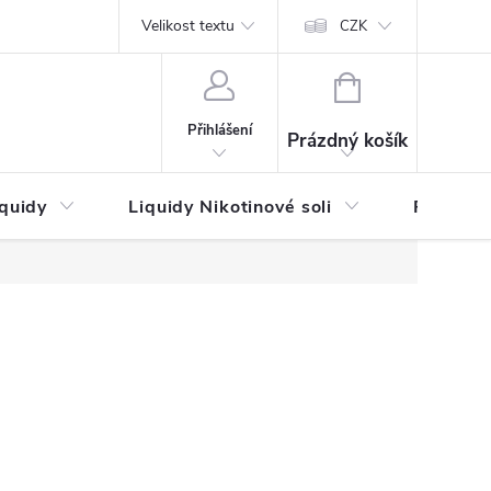
by platby
Reklamační řád
Velikost textu
Vrácení zboží a reklamace
Napi
CZK
NÁKUPNÍ
KOŠÍK
Přihlášení
Prázdný košík
iquidy
Liquidy Nikotinové soli
Příchutě