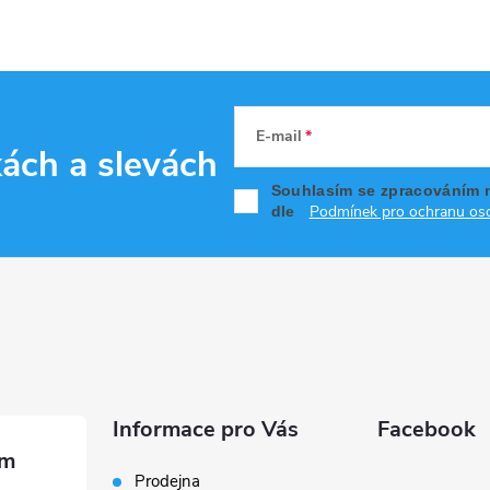
E-mail
kách
a slevách
Souhlasím se zpracováním 
Podmínek pro ochranu oso
dle
Informace pro Vás
Facebook
Prodejna