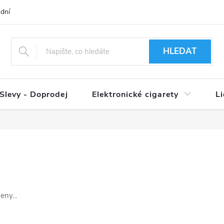
dní podmínky
Ověření věku 18+
Způsoby doručení
Způso
HLEDAT
Slevy - Doprodej
Elektronické cigarety
L
eny...