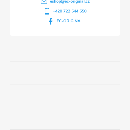
eshop
@
ec-original.cz
+420 722 544 550
EC-ORIGINAL