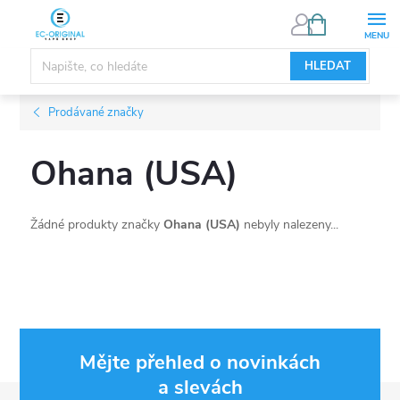
Přejít
NÁKUPNÍ
KOŠÍK
na
obsah
HLEDAT
Prodávané značky
Ohana (USA)
Žádné produkty značky
Ohana (USA)
nebyly nalezeny...
Mějte přehled o novinkách
a slevách