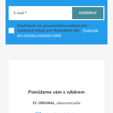
Z
á
E-mail
ODEBÍRAT
p
Souhlasím se zpracováním nezbytných
Podmínek
osobních údajů pro Newsletter dle
a
pro ochranu osobních údajů
t
í
EC-ORIGINAL