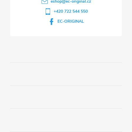
eshop
@
ec-original.cz
+420 722 544 550
EC-ORIGINAL