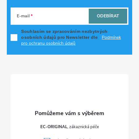
Z
á
E-mail
ODEBÍRAT
p
Souhlasím se zpracováním nezbytných
Podmínek
osobních údajů pro Newsletter dle
a
pro ochranu osobních údajů
t
í
EC-ORIGINAL