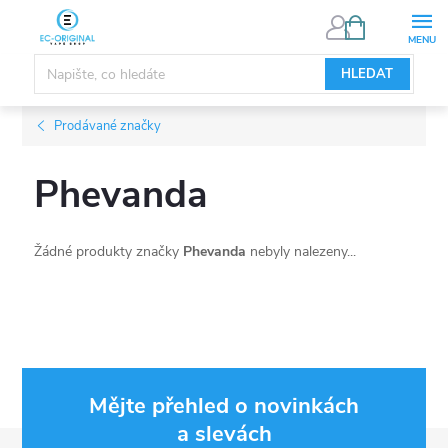
Přejít
NÁKUPNÍ
KOŠÍK
na
obsah
HLEDAT
Prodávané značky
Phevanda
Žádné produkty značky
Phevanda
nebyly nalezeny...
Mějte přehled o novinkách
a slevách