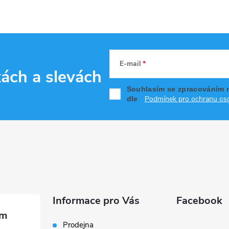
E-mail
kách
a slevách
Souhlasím se zpracováním 
Podmínek pro ochranu oso
dle
Informace pro Vás
Facebook
Prodejna