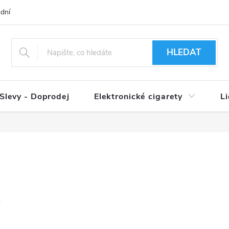
dní podmínky
Ověření věku 18+
Způsoby doručení
Způso
HLEDAT
Slevy - Doprodej
Elektronické cigarety
L
.