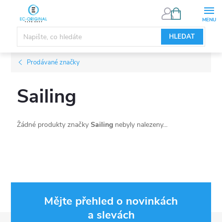
Přejít
NÁKUPNÍ
KOŠÍK
na
obsah
HLEDAT
Prodávané značky
Sailing
Žádné produkty značky
Sailing
nebyly nalezeny...
Mějte přehled o novinkách
a slevách