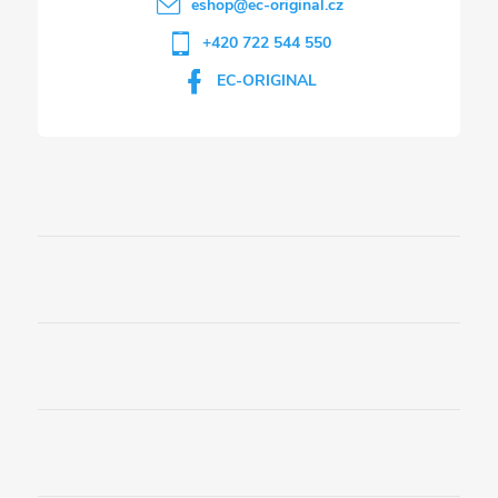
eshop
@
ec-original.cz
+420 722 544 550
EC-ORIGINAL