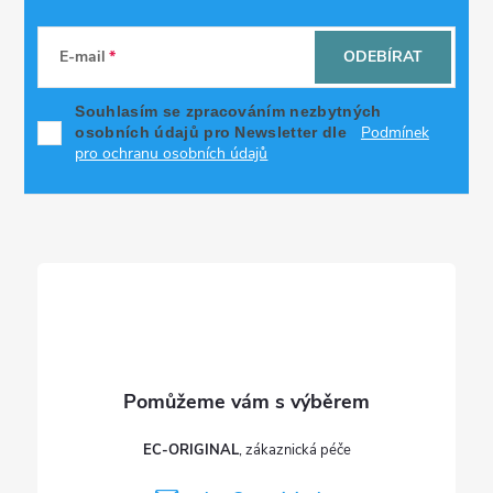
Z
á
E-mail
ODEBÍRAT
p
Souhlasím se zpracováním nezbytných
Podmínek
osobních údajů pro Newsletter dle
a
pro ochranu osobních údajů
t
í
EC-ORIGINAL