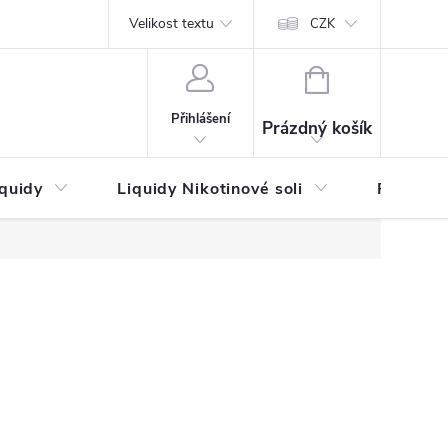
by platby
Reklamační řád
Velikost textu
Vrácení zboží a reklamace
Napi
CZK
NÁKUPNÍ
KOŠÍK
Přihlášení
Prázdný košík
iquidy
Liquidy Nikotinové soli
Příchutě