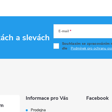
E-mail
kách
a slevách
Souhlasím se zpracováním 
Podmínek pro ochranu oso
dle
Informace pro Vás
Facebook
Prodejna