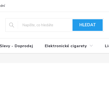
dní podmínky
Ověření věku 18+
Způsoby doručení
Způso
HLEDAT
Slevy - Doprodej
Elektronické cigarety
L