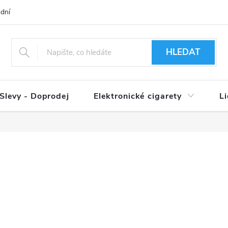
dní podmínky
Ověření věku 18+
Způsoby doručení
Způso
HLEDAT
Slevy - Doprodej
Elektronické cigarety
L