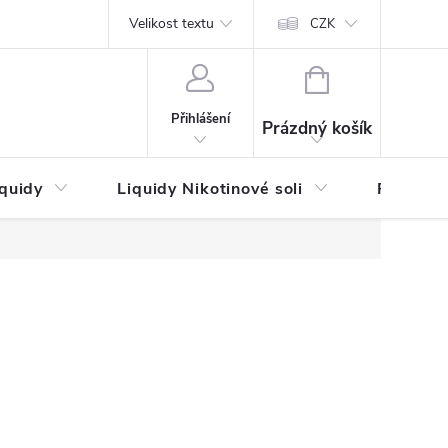
by platby
Reklamační řád
Velikost textu
Vrácení zboží a reklamace
Napi
CZK
NÁKUPNÍ
KOŠÍK
Přihlášení
Prázdný košík
iquidy
Liquidy Nikotinové soli
Příchutě