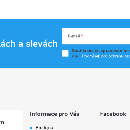
E-mail
kách
a slevách
Souhlasím se zpracováním 
Podmínek pro ochranu oso
dle
Informace pro Vás
Facebook
Prodejna