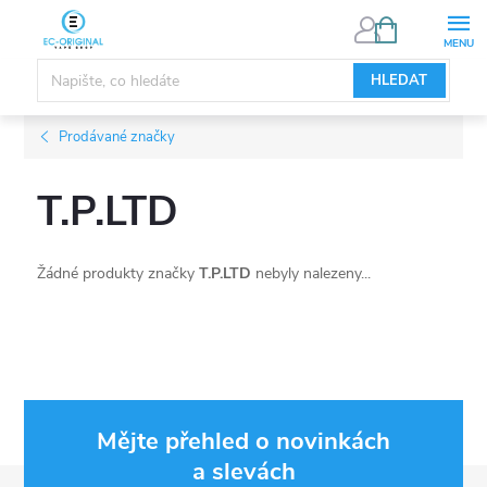
Přejít
NÁKUPNÍ
KOŠÍK
na
obsah
HLEDAT
Prodávané značky
T.P.LTD
Žádné produkty značky
T.P.LTD
nebyly nalezeny...
Mějte přehled o novinkách
a slevách