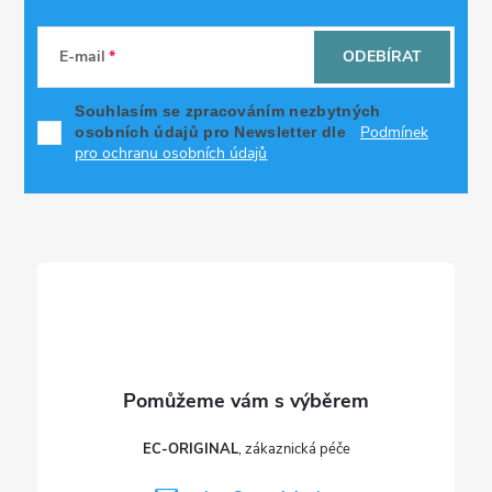
Z
á
E-mail
ODEBÍRAT
p
Souhlasím se zpracováním nezbytných
Podmínek
osobních údajů pro Newsletter dle
a
pro ochranu osobních údajů
t
í
EC-ORIGINAL