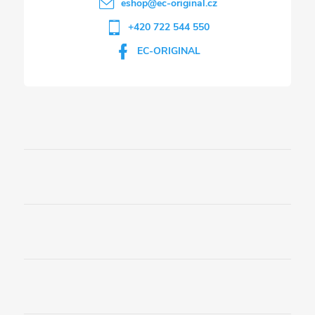
eshop
@
ec-original.cz
+420 722 544 550
EC-ORIGINAL