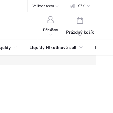
by platby
Reklamační řád
Velikost textu
Vrácení zboží a reklamace
Napi
CZK
NÁKUPNÍ
KOŠÍK
Přihlášení
Prázdný košík
iquidy
Liquidy Nikotinové soli
Příchutě