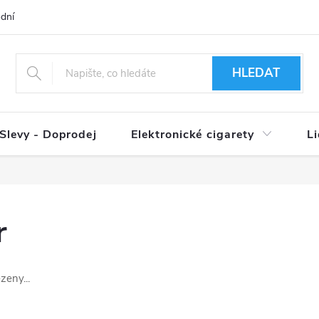
dní podmínky
Ověření věku 18+
Způsoby doručení
Způso
HLEDAT
Slevy - Doprodej
Elektronické cigarety
L
r
zeny...