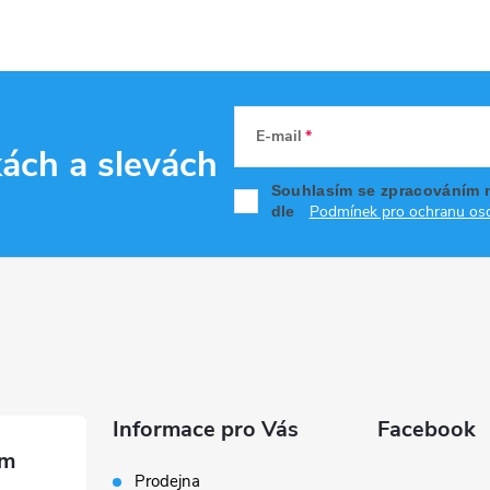
E-mail
kách
a slevách
Souhlasím se zpracováním 
Podmínek pro ochranu oso
dle
Informace pro Vás
Facebook
Prodejna