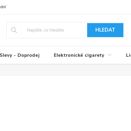
dní podmínky
Ověření věku 18+
Způsoby doručení
Způso
HLEDAT
Slevy - Doprodej
Elektronické cigarety
L