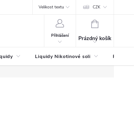
by platby
Reklamační řád
Velikost textu
Vrácení zboží a reklamace
Napi
CZK
NÁKUPNÍ
KOŠÍK
Přihlášení
Prázdný košík
iquidy
Liquidy Nikotinové soli
Příchutě