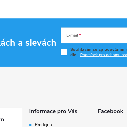
E-mail
kách
a slevách
Souhlasím se zpracováním 
Podmínek pro ochranu oso
dle
Informace pro Vás
Facebook
Prodejna