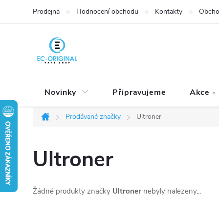
Přejít
Prodejna
Hodnocení obchodu
Kontakty
Obcho
na
obsah
Novinky
Připravujeme
Akce - 
Prodávané značky
Ultroner
Domů
Ultroner
Žádné produkty značky
Ultroner
nebyly nalezeny...