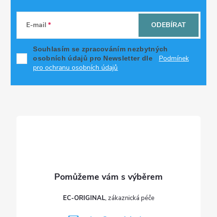
Z
á
E-mail
ODEBÍRAT
p
Souhlasím se zpracováním nezbytných
Podmínek
osobních údajů pro Newsletter dle
a
pro ochranu osobních údajů
t
í
EC-ORIGINAL