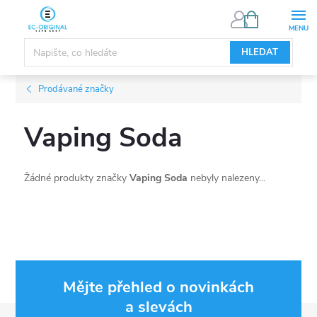
Přejít
NÁKUPNÍ
KOŠÍK
na
obsah
HLEDAT
Prodávané značky
Vaping Soda
Žádné produkty značky
Vaping Soda
nebyly nalezeny...
Mějte přehled o novinkách
a slevách