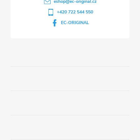
eshop
@
ec-original.cz
+420 722 544 550
EC-ORIGINAL