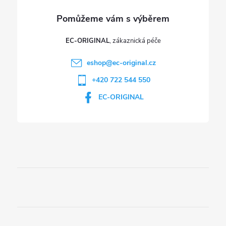
v
ý
p
EC-ORIGINAL
i
eshop
@
ec-original.cz
+420 722 544 550
s
EC-ORIGINAL
u