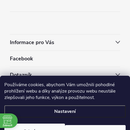
Informace pro Vás
Facebook
Dotazník
Používáme cookies, abychom Vám umožnili pohodlné
Jaký styl vapování vám vyhovuje ?
prohlížení webu a díky analýze provozu webu neustále
zlepšovali jeho funkce, výkon a použitelnost.
Počet hlasů:
3909
Nastavení
Copyright 2026
EC-ORIGINAL
. Všechna práva vyhrazena.
Upravit nastavení cookies
Zobrazit