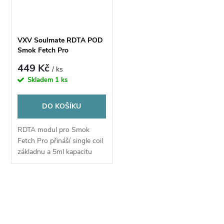
n
i
í
s
VXV Soulmate RDTA POD
p
Smok Fetch Pro
p
449 Kč
/ ks
r
Skladem
1 ks
r
o
DO KOŠÍKU
o
d
RDTA modul pro Smok
d
Fetch Pro přináší single coil
u
základnu a 5ml kapacitu
u
tanku.
k
k
O
t
v
t