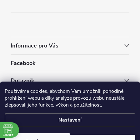
Informace pro Vás
Facebook
Dotazník
Používáme cookies, abychom Vám umožnili pohodlné
Jaký styl vapování vám vyhovuje ?
prohlížení webu a díky analýze provozu webu neustále
zlepšovali jeho funkce, výkon a použitelnost.
Počet hlasů:
3910
Nastavení
Copyright 2026
EC-ORIGINAL
. Všechna práva vyhrazena.
Upravit nastavení cookies
Zobrazit