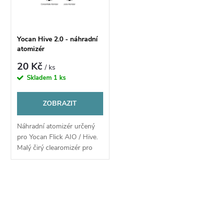
n
i
í
s
Yocan Hive 2.0 - náhradní
p
atomizér
p
20 Kč
/ ks
r
Skladem
1 ks
r
o
ZOBRAZIT
o
d
Náhradní atomizér určený
d
pro Yocan Flick AIO / Hive.
u
Malý čirý clearomizér pro
u
běžné e-liquidy, ale také
speciální atomizér pro
k
voskové koncentráty.
k
O
t
v
t