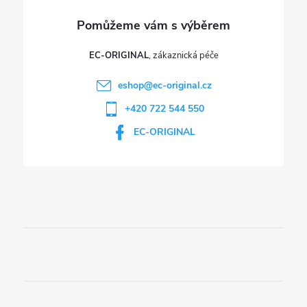
v
ý
p
EC-ORIGINAL
i
eshop
@
ec-original.cz
+420 722 544 550
s
EC-ORIGINAL
u