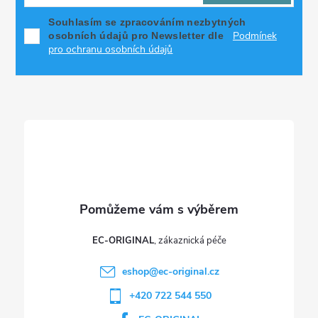
p
Souhlasím se zpracováním nezbytných
Podmínek
osobních údajů pro Newsletter dle
a
pro ochranu osobních údajů
t
í
EC-ORIGINAL
eshop
@
ec-original.cz
+420 722 544 550