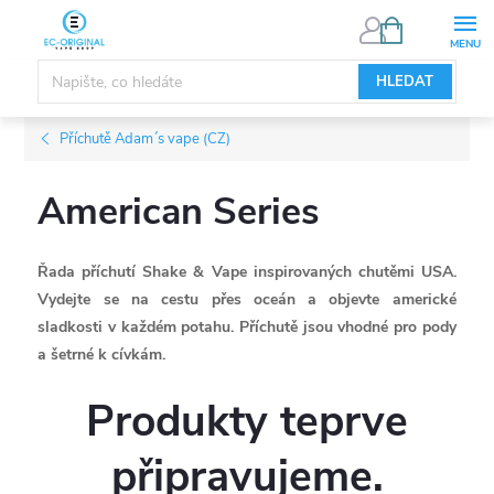
Přejít
NÁKUPNÍ
KOŠÍK
na
obsah
HLEDAT
Příchutě Adam´s vape (CZ)
American Series
Řada příchutí Shake & Vape inspirovaných chutěmi USA.
Vydejte se na cestu přes oceán a objevte americké
sladkosti v každém potahu. Příchutě jsou vhodné pro pody
a šetrné k cívkám.
Produkty teprve
připravujeme.