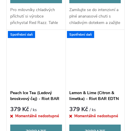
Pro milovníky chladivých
Zamilujte se do intenzivní a
příchutí si výrobce
plné ananasové chuti s
přichystal Red Razz. Tahle
chladivým dotekem a zažijte
příchuť ukrývá propojení
svou chvilku exotiky.
Spotřební daň
Spotřební daň
chladivé tříště s kousky
Výrazná, jemně nakyslá,
červených zralých malin a s
šťavnatá a svěží chuť
pořádnou porcí...
ananasu s kooladou...
Peach Ice Tea (Ledový
Lemon & Lime (Citron &
broskvový čaj) - Riot BAR
limetka) - Riot BAR EDTN
EDTN S&V 10ml
S&V 10ml
379 Kč
379 Kč
/ ks
/ ks
Momentálně nedostupné
Momentálně nedostupné