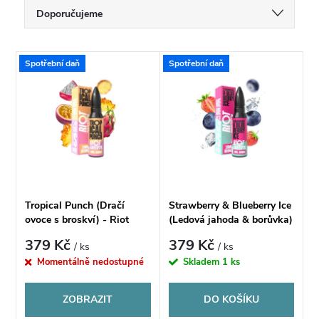
Ř
Doporučujeme
a
Nejlevnější
V
Spotřební daň
Spotřební daň
Nejdražší
z
ý
Nejprodávanější
e
p
Abecedně
n
i
í
s
Tropical Punch (Dračí
Strawberry & Blueberry Ice
p
ovoce s broskví) - Riot
(Ledová jahoda & borůvka)
p
BAR EDTN S&V 10ml
- Riot BAR EDTN S&V
379 Kč
379 Kč
/ ks
/ ks
10ml
r
Momentálně nedostupné
Skladem
1 ks
r
o
ZOBRAZIT
DO KOŠÍKU
o