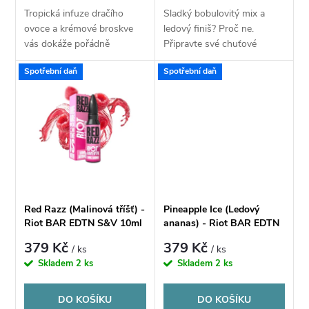
d
Tropická infuze dračího
Sladký bobulovitý mix a
d
ovoce a krémové broskve
ledový finiš? Proč ne.
u
vás dokáže pořádně
Připravte své chuťové
u
nakopnout. Zamilujte se do
pohárky na harmonické
Spotřební daň
Spotřební daň
exotiky a nechte se unášet
spojení chuti sladké jahody
k
na vlnách svěžesti, sladkých
a nakyslé čerstvé borůvky. K
k
tónů čerstvého...
oběma složkám se v...
t
t
ů
ů
Red Razz (Malinová tříšť) -
Pineapple Ice (Ledový
Riot BAR EDTN S&V 10ml
ananas) - Riot BAR EDTN
S&V 10ml
379 Kč
379 Kč
/ ks
/ ks
Skladem
2 ks
Skladem
2 ks
DO KOŠÍKU
DO KOŠÍKU