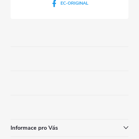
EC-ORIGINAL
u
Informace pro Vás