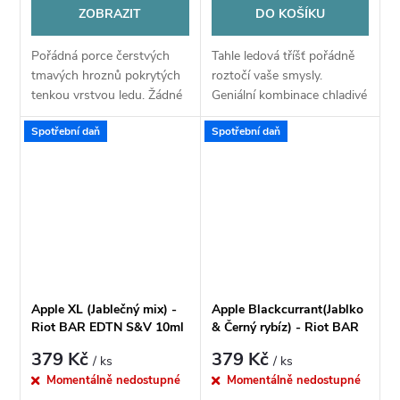
ZOBRAZIT
DO KOŠÍKU
Pořádná porce čerstvých
Tahle ledová tříšť pořádně
tmavých hroznů pokrytých
roztočí vaše smysly.
tenkou vrstvou ledu. Žádné
Geniální kombinace chladivé
složité ingredience, žádné
ledové tříště z modré maliny
Spotřební daň
Spotřební daň
vymýšlení. Přímočará chuť
a šťavnatých třešní vás
hroznového vína s
doslova srazí do kolen.
chladivým ocáskem je...
Sladkost,...
Apple XL (Jablečný mix) -
Apple Blackcurrant(Jablko
Riot BAR EDTN S&V 10ml
& Černý rybíz) - Riot BAR
EDTN S&V 10ml
379 Kč
379 Kč
/ ks
/ ks
Momentálně nedostupné
Momentálně nedostupné