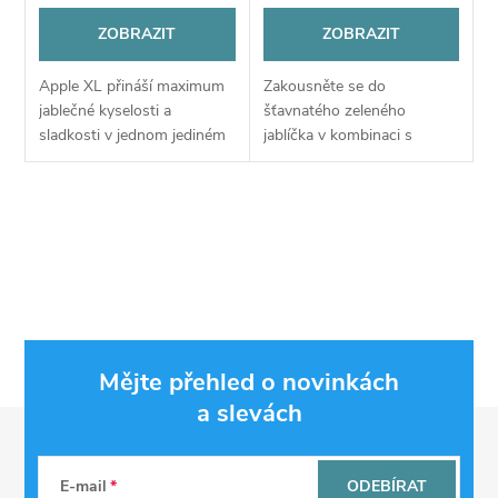
ZOBRAZIT
ZOBRAZIT
Apple XL přináší maximum
Zakousněte se do
jablečné kyselosti a
šťavnatého zeleného
sladkosti v jednom jediném
jablíčka v kombinaci s
mixu. Ponořte se do
nakyslým černým rybízem a
intenzivní chuti zelených a
zažijte smršť osvěžujících
červených jablek a
ovocných chutí, která
O
poznávejte autentickou...
roztančí vaše chuťové
pohárky....
v
l
á
Mějte přehled o novinkách
d
a slevách
Z
a
á
c
E-mail
ODEBÍRAT