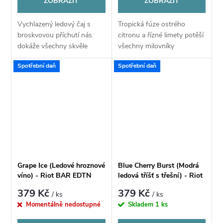
ZOBRAZIT
ZOBRAZIT
Vychlazený ledový čaj s
Tropická fúze ostrého
broskvovou příchutí nás
citronu a řízné limety potěší
dokáže všechny skvěle
všechny milovníky
osvěžit za jakékoliv situace.
citrusových svěžích mixů.
Spotřební daň
Spotřební daň
Tahle oblíbená lahůdka v
Zažijte opravdové osvěžení
sérii BAR EDTN přináší
díky kombinaci těchto
nejen jedinečnou...
nejpopulárnějších...
Grape Ice (Ledové hroznové
Blue Cherry Burst (Modrá
víno) - Riot BAR EDTN
ledová tříšť s třešní) - Riot
S&V 10ml
BAR EDTN S&V 10ml
379 Kč
379 Kč
/ ks
/ ks
Momentálně nedostupné
Skladem
1 ks