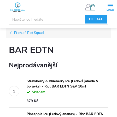
Přejít
NÁKUPNÍ
KOŠÍK
na
obsah
HLEDAT
Příchutě Riot Squad
BAR EDTN
Nejprodávanější
Strawberry & Blueberry Ice (Ledová jahoda &
borůvka) - Riot BAR EDTN S&V 10ml
Skladem
379 Kč
Pineapple Ice (Ledový ananas) - Riot BAR EDTN