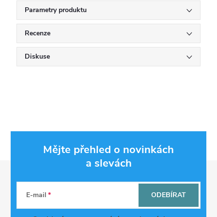
Parametry produktu
Recenze
Diskuse
Mějte přehled o novinkách
a slevách
Z
á
E-mail
ODEBÍRAT