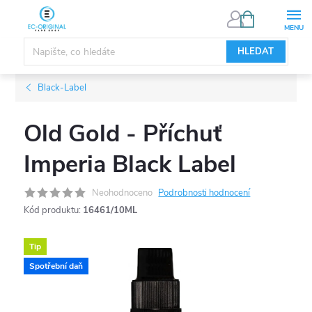
Přejít
NÁKUPNÍ
KOŠÍK
na
obsah
HLEDAT
Black-Label
Old Gold - Příchuť
Imperia Black Label
Neohodnoceno
Podrobnosti hodnocení
Kód produktu:
16461/10ML
Tip
Spotřební daň