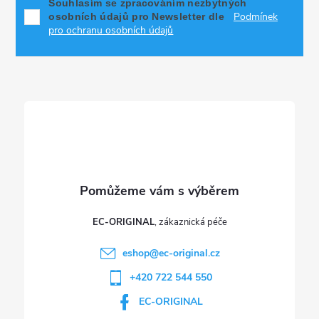
p
Souhlasím se zpracováním nezbytných
Podmínek
osobních údajů pro Newsletter dle
a
pro ochranu osobních údajů
t
í
EC-ORIGINAL
eshop
@
ec-original.cz
+420 722 544 550
EC-ORIGINAL