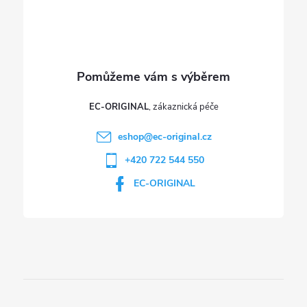
í
EC-ORIGINAL
eshop
@
ec-original.cz
+420 722 544 550
EC-ORIGINAL