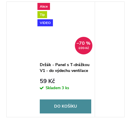
Akce
Tip
VIDEO
–70 %
199 Kč
Držák - Panel s T-drážkou
V1 - do výdechu ventilace
auta - kompletní set
59 Kč
Skladem
3 ks
DO KOŠÍKU