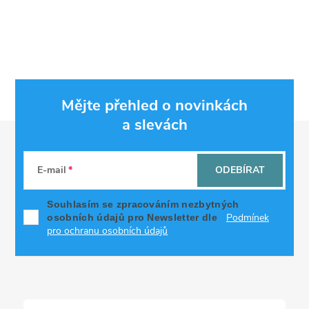
Mějte přehled o novinkách
a slevách
Z
á
E-mail
ODEBÍRAT
p
Souhlasím se zpracováním nezbytných
Podmínek
osobních údajů pro Newsletter dle
a
pro ochranu osobních údajů
t