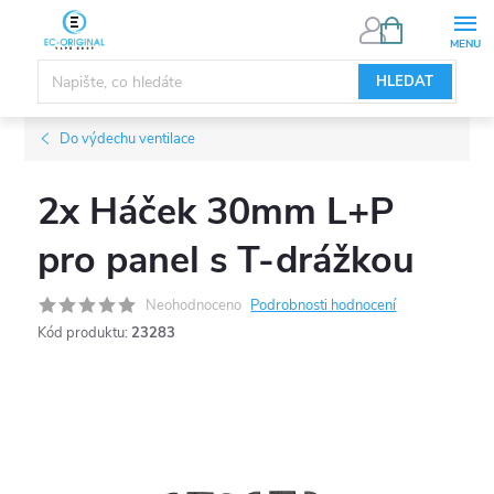
Přejít
NÁKUPNÍ
KOŠÍK
na
obsah
HLEDAT
Do výdechu ventilace
2x Háček 30mm L+P
pro panel s T-drážkou
Neohodnoceno
Podrobnosti hodnocení
Kód produktu:
23283