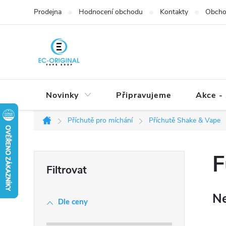
Přejít
Prodejna
Hodnocení obchodu
Kontakty
Obcho
na
obsah
Novinky
Připravujeme
Akce - 
Příchutě pro míchání
Příchutě Shake & Vape
Domů
P
F
o
s
Ne
t
Dle ceny
r
a