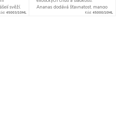
ní
exotických chutí a sladkosti.
šejí svěží,
Ananas dodává šťavnatost, mango
Kód:
45003/10ML
Kód:
45000/10ML
okamžitě
přináší jemnou sladkost a maracuja
přidává...