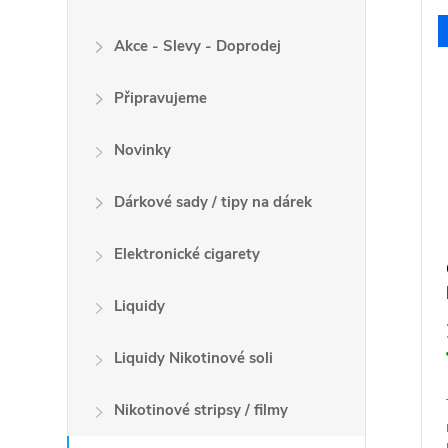
V
í
ý
p
Akce - Slevy - Doprodej
p
r
i
o
Připravujeme
s
d
p
Novinky
u
r
k
o
Dárkové sady / tipy na dárek
t
d
ů
u
Elektronické cigarety
k
t
Liquidy
ů
Liquidy Nikotinové soli
Nikotinové stripsy / filmy