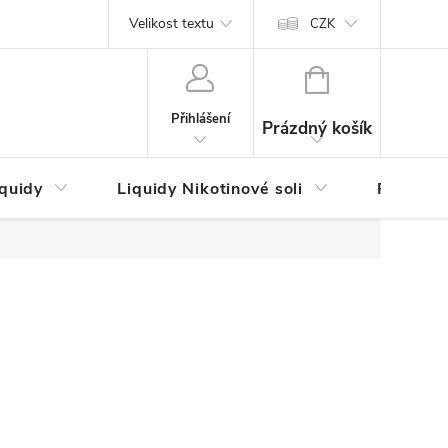
by platby
Reklamační řád
Velikost textu
Vrácení zboží a reklamace
Napi
CZK
NÁKUPNÍ
KOŠÍK
Přihlášení
Prázdný košík
iquidy
Liquidy Nikotinové soli
Příchutě