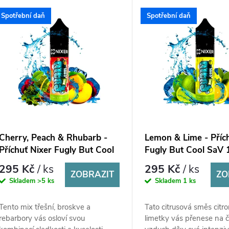
Spotřební daň
Spotřební daň
Cherry, Peach & Rhubarb -
Lemon & Lime - Příc
Příchuť Nixer Fugly But Cool
Fugly But Cool SaV 
SaV 10ml
295 Kč
/ ks
295 Kč
/ ks
ZOBRAZIT
ZO
Skladem
>5 ks
Skladem
1 ks
Tento mix třešní, broskve a
Tato citrusová směs citr
rebarbory vás osloví svou
limetky vás přenese na č