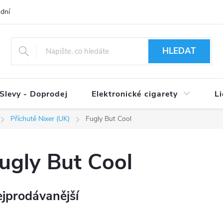
dní podmínky
Ověření věku 18+
Způsoby doručení
Způso
HLEDAT
Slevy - Doprodej
Elektronické cigarety
L
Příchutě Nixer (UK)
Fugly But Cool
ugly But Cool
jprodávanější