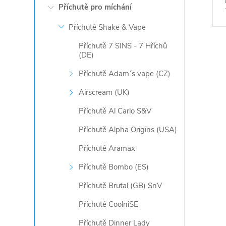
Příchutě pro míchání
Příchutě Shake & Vape
Příchutě 7 SINS - 7 Hříchů
(DE)
O
Příchutě Adam´s vape (CZ)
v
Airscream (UK)
l
Příchutě Al Carlo S&V
á
Příchutě Alpha Origins (USA)
d
Příchutě Aramax
a
Příchutě Bombo (ES)
c
Příchutě Brutal (GB) SnV
í
Příchutě CoolniSE
Příchutě Dinner Lady