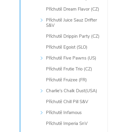
p
Příchutě Dream Flavor (CZ)
r
Příchutě Juice Sauz Drifter
v
S&V
k
Příchutě Drippin Party (CZ)
Příchutě Egoist (SLO)
y
Příchutě Five Pawns (US)
v
Příchutě Frutie Trio (CZ)
ý
Příchutě Fruizee (FR)
p
Charlie's Chalk Dust(USA)
i
Příchutě Chill Pill S&V
s
Příchutě Infamous
u
Příchutě Imperia SnV