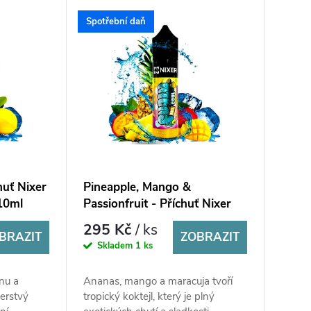
Spotřební daň
huť Nixer
Pineapple, Mango &
10ml
Passionfruit - Příchuť Nixer
Fugly But Cool SaV 10ml
295 Kč
/ ks
BRAZIT
ZOBRAZIT
Skladem
1 ks
onu a
Ananas, mango a maracuja tvoří
erstvý
tropický koktejl, který je plný