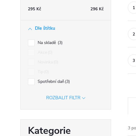
n
295
Kč
296
Kč
n
í
Dle štítku
p
a
Na skladě
3
n
Akce
0
e
Novinka
0
l
Tip
0
Spotřební daň
3
ROZBALIT FILTR
Ř
a
z
Přeskočit
e
Kategorie
3
po
kategorie
n