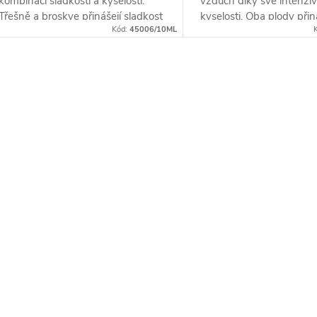
kombinací sladkosti a kyselosti.
vzduch díky své intenziv
Třešně a broskve přinášejí sladkost
kyselosti. Oba plody přiná
Kód:
45006/10ML
a šťavnatost, zatímco rebarbora
energizující chuť, která 
dodává...
zchladí...