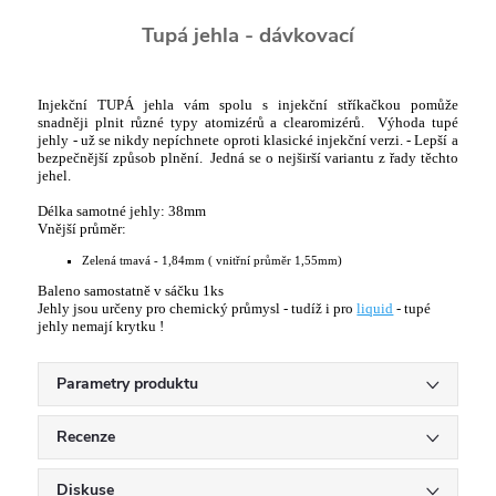
Tupá jehla - dávkovací
Injekční TUPÁ jehla vám spolu s injekční stříkačkou pomůže
snadněji plnit různé typy atomizérů a clearomizérů. Výhoda tupé
jehly - už se nikdy nepíchnete oproti klasické injekční verzi. - Lepší a
bezpečnější způsob plnění. Jedná se o nejširší variantu z řady těchto
jehel.
Délka samotné jehly: 38mm
Vnější průměr:
Zelená tmavá - 1,84mm ( vnitřní průměr 1,55mm)
Baleno samostatně v sáčku 1ks
Jehly jsou určeny pro chemický průmysl - tudíž i pro
liquid
- tupé
jehly nemají krytku !
Parametry produktu
Recenze
Diskuse