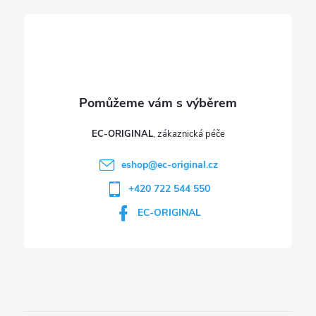
í
EC-ORIGINAL
eshop
@
ec-original.cz
+420 722 544 550
EC-ORIGINAL