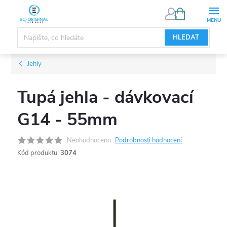
Přejít
NÁKUPNÍ
KOŠÍK
na
obsah
HLEDAT
Jehly
Tupá jehla - dávkovací
G14 - 55mm
Neohodnoceno
Podrobnosti hodnocení
Kód produktu:
3074