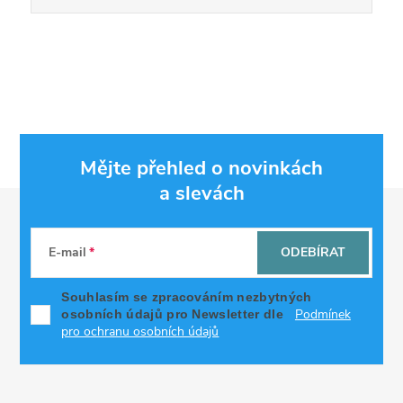
Mějte přehled o novinkách
a slevách
Z
á
E-mail
ODEBÍRAT
p
Souhlasím se zpracováním nezbytných
Podmínek
osobních údajů pro Newsletter dle
a
pro ochranu osobních údajů
t