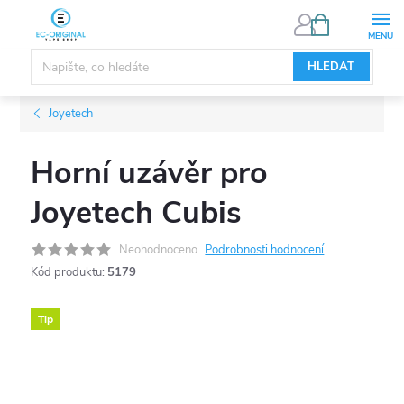
Přejít
NÁKUPNÍ
KOŠÍK
na
obsah
HLEDAT
Joyetech
Horní uzávěr pro
Joyetech Cubis
Neohodnoceno
Podrobnosti hodnocení
Kód produktu:
5179
Tip