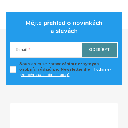
Mějte přehled o novinkách
a slevách
Z
á
E-mail
ODEBÍRAT
p
Souhlasím se zpracováním nezbytných
Podmínek
osobních údajů pro Newsletter dle
a
pro ochranu osobních údajů
t
í