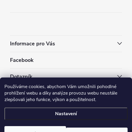
Informace pro Vás
Facebook
Dotazník
Používáme cookies, abychom Vám umožnili pohodlné
Jaký styl vapování vám vyhovuje ?
prohlížení webu a díky analýze provozu webu neustále
zlepšovali jeho funkce, výkon a použitelnost.
Počet hlasů:
3909
Nastavení
Copyright 2026
EC-ORIGINAL
. Všechna práva vyhrazena.
Upravit nastavení cookies