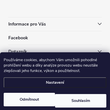
Informace pro Vás
Facebook
Dotazník
Používáme cookies, abychom Vám umožnili pohodlné
Jaký styl vapování vám vyhovuje ?
prohlížení webu a díky analýze provozu webu neustále
zlepšovali jeho funkce, výkon a použitelnost.
Počet hlasů:
3909
Nastavení
Copyright 2026
EC-ORIGINAL
. Všechna práva vyhrazena.
Upravit nastavení cookies
Odmítnout
Souhlasím
Vytvořil Shoptet