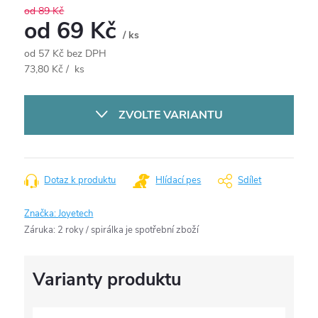
od 89 Kč
od
69 Kč
/ ks
od
57 Kč
bez DPH
Měrná
73,80 Kč / ks
cena:
ZVOLTE VARIANTU
Dotaz k produktu
Hlídací pes
Sdílet
Značka:
Joyetech
Záruka
:
2 roky / spirálka je spotřební zboží