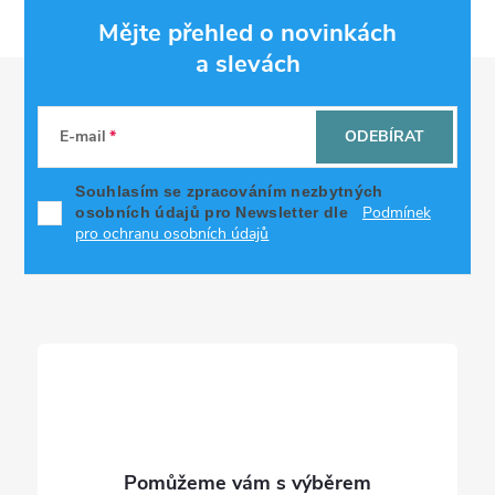
Mějte přehled o novinkách
a slevách
Z
á
E-mail
ODEBÍRAT
p
Souhlasím se zpracováním nezbytných
Podmínek
osobních údajů pro Newsletter dle
a
pro ochranu osobních údajů
t
í