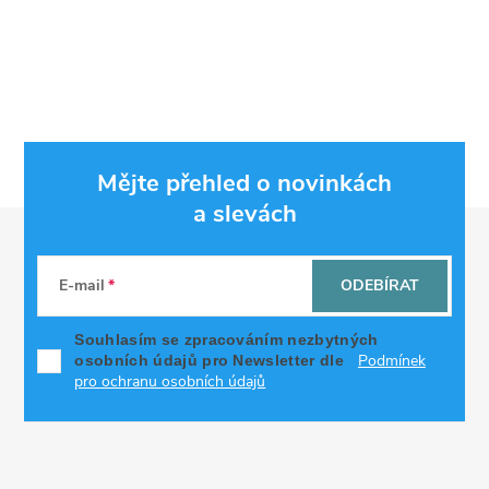
Mějte přehled o novinkách
a slevách
Z
á
E-mail
ODEBÍRAT
p
Souhlasím se zpracováním nezbytných
Podmínek
osobních údajů pro Newsletter dle
a
pro ochranu osobních údajů
t