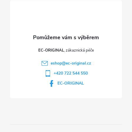
í
EC-ORIGINAL
eshop
@
ec-original.cz
+420 722 544 550
EC-ORIGINAL