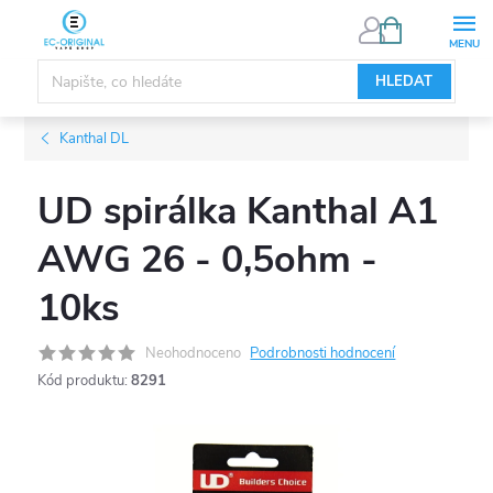
Přejít
NÁKUPNÍ
KOŠÍK
na
obsah
HLEDAT
Kanthal DL
UD spirálka Kanthal A1
AWG 26 - 0,5ohm -
10ks
Neohodnoceno
Podrobnosti hodnocení
Kód produktu:
8291