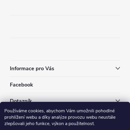
Informace pro Vás
Facebook
Dotazník
Používáme cookies, abychom Vám umožnili pohodlné
Jaký styl vapování vám vyhovuje ?
prohlížení webu a díky analýze provozu webu neustále
zlepšovali jeho funkce, výkon a použitelnost.
Počet hlasů:
3910