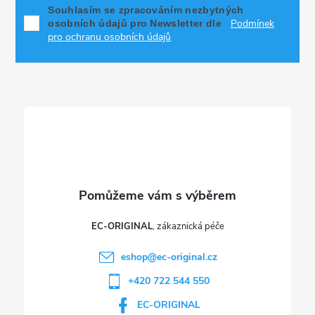
p
Souhlasím se zpracováním nezbytných
Podmínek
osobních údajů pro Newsletter dle
a
pro ochranu osobních údajů
t
í
EC-ORIGINAL
eshop
@
ec-original.cz
+420 722 544 550
EC-ORIGINAL