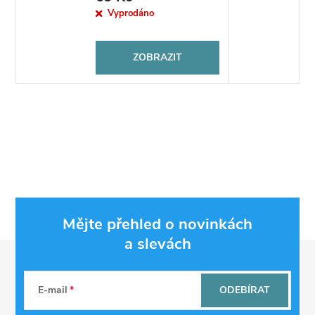
Vyprodáno
ZOBRAZIT
Mějte přehled o novinkách
a slevách
Z
á
E-mail
ODEBÍRAT