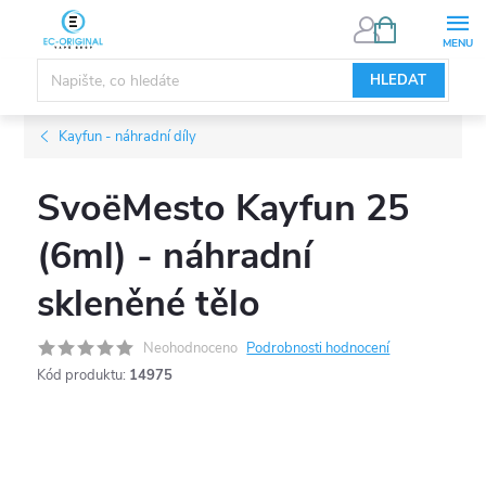
Přejít
NÁKUPNÍ
KOŠÍK
na
obsah
HLEDAT
Kayfun - náhradní díly
SvoëMesto Kayfun 25
(6ml) - náhradní
skleněné tělo
Neohodnoceno
Podrobnosti hodnocení
Kód produktu:
14975