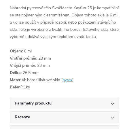
Náhradní pyrexové tělo SvoëMesto Kayfun 25 je kompatibilní
se stejnojmenným clearomizérem. Objem tohoto skla je 6 ml.
Sklo lze použít v případě rozbití, nebo poškození stávajícího
skla. Tělo je vyrobeno z kvalitního borosilikátového skla, které
výborně odolává vysokým teplotám uvnitř tanku.
Objem:
6 ml
Vnitřní průměr:
20 mm
Vnější průměr:
23 mm
Délka:
26,5 mm
Materiál:
borosilikátové sklo (
pyrex
)
Balení:
1ks
Parametry produktu
Recenze