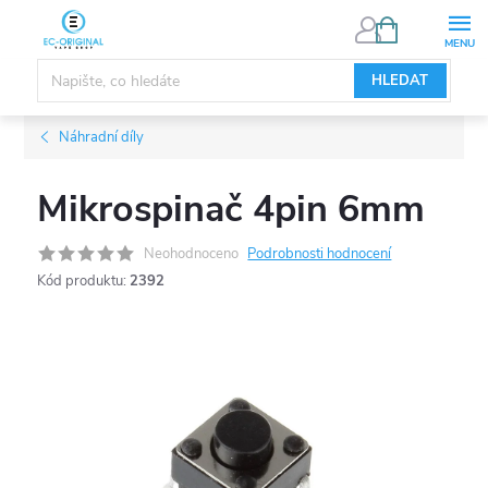
Přejít
NÁKUPNÍ
KOŠÍK
na
obsah
HLEDAT
Náhradní díly
Mikrospinač 4pin 6mm
Neohodnoceno
Podrobnosti hodnocení
Kód produktu:
2392