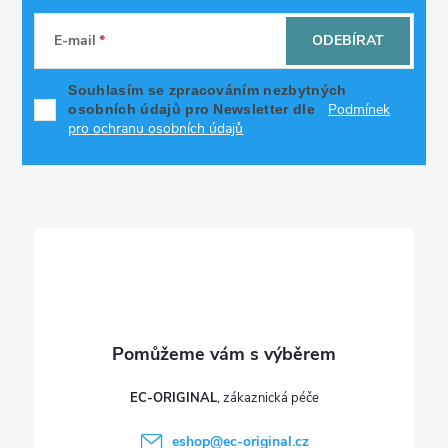
á
E-mail
ODEBÍRAT
p
Souhlasím se zpracováním nezbytných
Podmínek
osobních údajů pro Newsletter dle
a
pro ochranu osobních údajů
t
í
EC-ORIGINAL
eshop
@
ec-original.cz