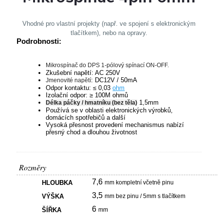
Vhodné pro vlastní projekty (např. ve spojení s elektronickým
tlačítkem), nebo na opravy.
Podrobnosti:
Mikrospínač do DPS 1-pólový spínací ON-OFF.
Zkušební napětí: AC 250V
: DC12V / 50mA
Jmenovité napětí
Odpor kontaktu: ≤ 0,03
ohm
Izolační odpor: ≥ 100M ohmů
1,5mm
Délka páčky / hmatníku (bez těla)
Používá se v oblasti elektronických výrobků,
domácích spotřebičů a další
Vysoká přesnost provedení mechanismus nabízí
přesný chod a dlouhou životnost
Rozměry
7,6
HLOUBKA
mm kompletní včetně pinu
3,5
VÝŠKA
mm bez pinu / 5mm s tlačítkem
6
ŠÍŘKA
mm