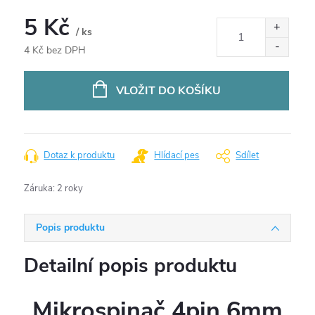
5 Kč
/ ks
4 Kč bez DPH
Měrná
cena:
VLOŽIT DO KOŠÍKU
Dotaz k produktu
Hlídací pes
Sdílet
Záruka
:
2 roky
Popis produktu
Detailní popis produktu
Mikrospinač 4pin 6mm