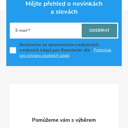
Mějte přehled o novinkách
a slevách
Z
á
E-mail
ODEBÍRAT
p
Souhlasím se zpracováním nezbytných
Podmínek
osobních údajů pro Newsletter dle
a
pro ochranu osobních údajů
t
í