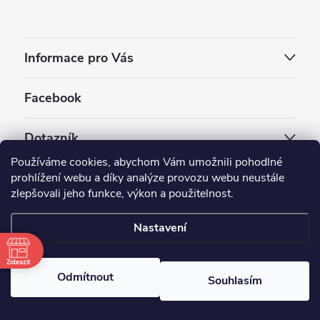
Informace pro Vás
Facebook
Dotazník
Používáme cookies, abychom Vám umožnili pohodlné
Jaký styl vapování vám vyhovuje ?
prohlížení webu a díky analýze provozu webu neustále
zlepšovali jeho funkce, výkon a použitelnost.
Počet hlasů:
3910
Nastavení
Copyright 2026
EC-ORIGINAL
. Všechna práva vyhrazena.
Upravit nastavení cookies
Zobrazit
Odmítnout
Souhlasím
Vytvořil Shoptet