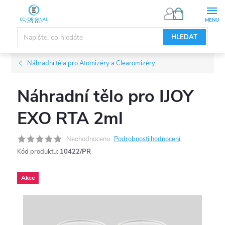
Přejít
NÁKUPNÍ
KOŠÍK
na
obsah
HLEDAT
Náhradní těla pro Atomizéry a Clearomizéry
Náhradní tělo pro IJOY
EXO RTA 2ml
Neohodnoceno
Podrobnosti hodnocení
Kód produktu:
10422/PR
Akce