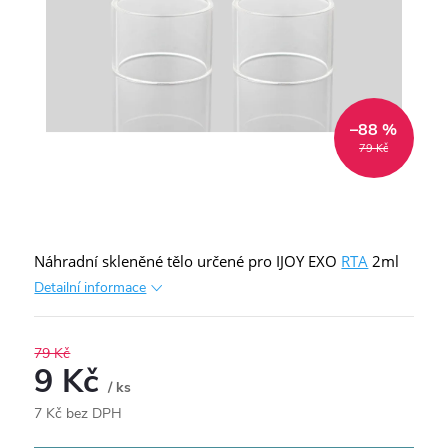
–88 %
79 Kč
Náhradní skleněné tělo určené pro IJOY EXO
RTA
2ml
Detailní informace
79 Kč
9 Kč
/ ks
7 Kč bez DPH
Měrná