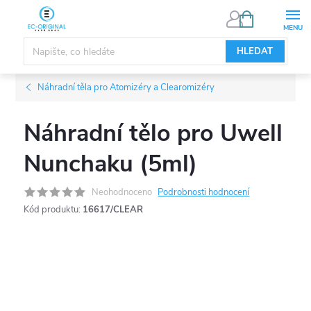
Přejít
NÁKUPNÍ
KOŠÍK
na
obsah
HLEDAT
Náhradní těla pro Atomizéry a Clearomizéry
Náhradní tělo pro Uwell
Nunchaku (5ml)
Neohodnoceno
Podrobnosti hodnocení
Kód produktu:
16617/CLEAR