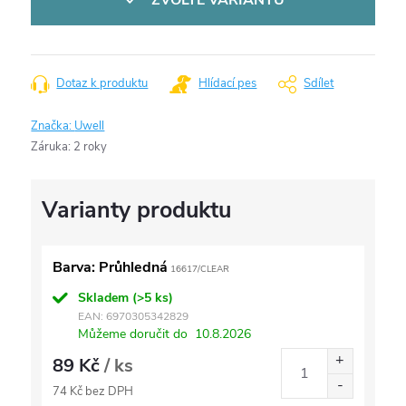
ZVOLTE VARIANTU
Dotaz k produktu
Hlídací pes
Sdílet
Značka:
Uwell
Záruka
:
2 roky
Barva: Průhledná
16617/CLEAR
Skladem
(>5 ks)
EAN:
6970305342829
Můžeme doručit do
10.8.2026
89 Kč
/ ks
74 Kč bez DPH