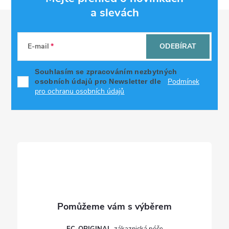
a slevách
Z
á
E-mail
ODEBÍRAT
p
Souhlasím se zpracováním nezbytných
Podmínek
osobních údajů pro Newsletter dle
a
pro ochranu osobních údajů
t
í