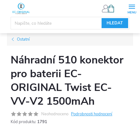
Přejít
NÁKUPNÍ
KOŠÍK
na
obsah
HLEDAT
Ostatní
Náhradní 510 konektor
pro baterii EC-
ORIGINAL Twist EC-
VV-V2 1500mAh
Neohodnoceno
Podrobnosti hodnocení
Kód produktu:
1791