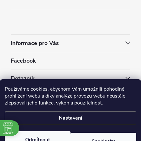
Informace pro Vás
Facebook
Dotazník
Používáme cookies, abychom Vám umožnili pohodlné
Jaký styl vapování vám vyhovuje ?
prohlížení webu a díky analýze provozu webu neustále
zlepšovali jeho funkce, výkon a použitelnost.
Počet hlasů:
3910
Nastavení
Copyright 2026
EC-ORIGINAL
. Všechna práva vyhrazena.
Upravit nastavení cookies
Zobrazit
Odmítnout