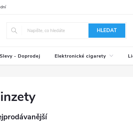
dní podmínky
Ověření věku 18+
Způsoby doručení
Způso
HLEDAT
Slevy - Doprodej
Elektronické cigarety
L
inzety
jprodávanější