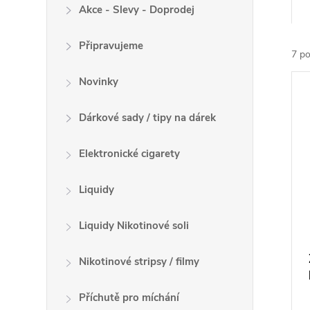
a
Akce - Slevy - Doprodej
z
Připravujeme
e
7
po
n
V
Novinky
í
ý
p
p
Dárkové sady / tipy na dárek
r
i
o
s
Elektronické cigarety
d
p
u
r
Liquidy
k
o
t
Liquidy Nikotinové soli
d
ů
u
Nikotinové stripsy / filmy
k
t
Příchutě pro míchání
ů