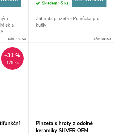
Skladem
>5 ks
lným
Zahnutá pinzeta - Pomůcka pro
irálek a
kutily
TA.
Kód:
38154
Kód:
38153
–31 %
129 Kč
tifunkční
Pinzeta s hroty z odolné
keramiky SILVER OEM