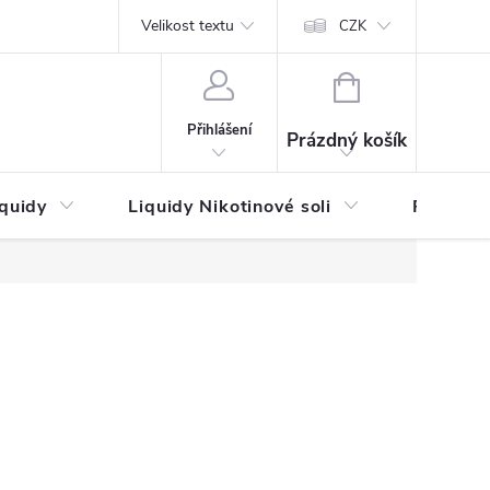
by platby
Reklamační řád
Velikost textu
Vrácení zboží a reklamace
Napi
CZK
NÁKUPNÍ
KOŠÍK
Přihlášení
Prázdný košík
iquidy
Liquidy Nikotinové soli
Příchutě