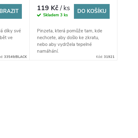
119 Kč
/ ks
BRAZIT
DO KOŠÍKU
Skladem
3 ks
á díky své
Pinzeta, která pomůže tam, kde
bět ve
nechcete, aby došlo ke zkratu,
nebo aby vydržela tepelné
namáhání.
ód:
33549/BLACK
Kód:
31921