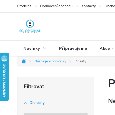
Přejít
Prodejna
Hodnocení obchodu
Kontakty
Obcho
na
obsah
Novinky
Připravujeme
Akce - 
Nástroje a pomůcky
Pinzety
Domů
P
P
o
s
Ne
t
Dle ceny
r
a