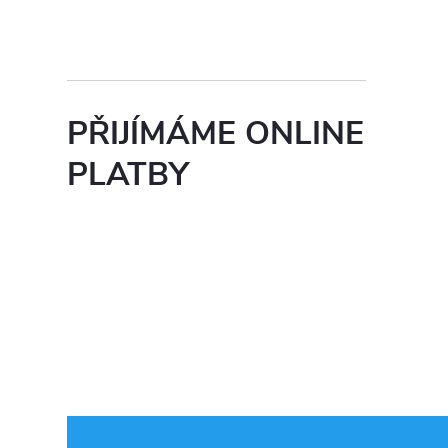
p
i
s
u
PŘIJÍMÁME ONLINE
PLATBY