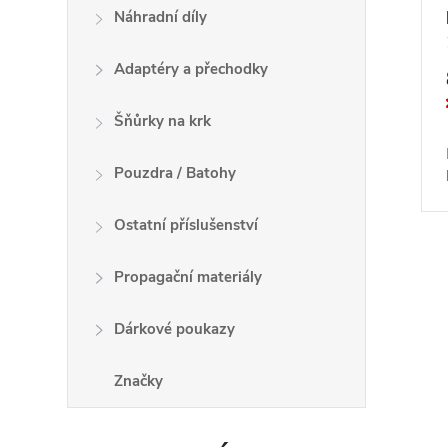
Náhradní díly
Adaptéry a přechodky
Šňůrky na krk
Pouzdra / Batohy
Ostatní příslušenství
O
Propagační materiály
v
Dárkové poukazy
l
Značky
á