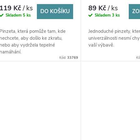
119 Kč
/ ks
89 Kč
/ ks
DO KOŠÍKU
ZO
Skladem
5 ks
Skladem
3 ks
Pinzeta, která pomůže tam, kde
Jednoduché pinzety, kter
nechcete, aby došlo ke zkratu,
univerzálnosti nesmí chy
nebo aby vydržela tepelné
vaší výbavě.
namáhání.
Kód:
33769
K