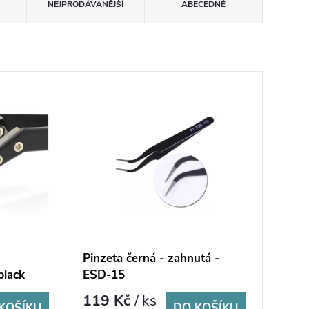
NEJPRODÁVANĚJŠÍ
ABECEDNĚ
Pinzeta černá - zahnutá -
black
ESD-15
119 Kč
/ ks
KOŠÍKU
DO KOŠÍKU