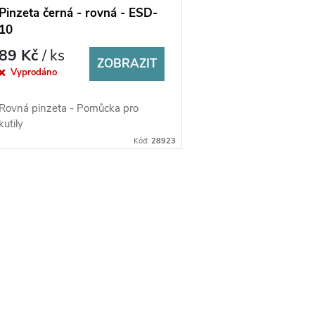
Pinzeta černá - rovná - ESD-
10
89 Kč
/ ks
ZOBRAZIT
Vyprodáno
Rovná pinzeta - Pomůcka pro
kutily
Kód:
28923