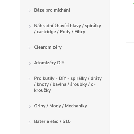
Báze pro míchání
Náhradní žhavící hlavy / spirálky
/ cartridge / Pody / Filtry
Clearomizéry
Atomizéry DIY
Pro kutily - DIY - spirálky / dráty
/ knoty / bavlna / šroubky / o-
kroužky
Gripy / Mody / Mechaniky
Baterie eGo / 510