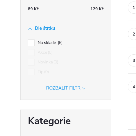
n
89
Kč
129
Kč
n
í
Dle štítku
p
a
Na skladě
6
n
Akce
0
e
Novinka
0
l
Tip
0
ROZBALIT FILTR
Přeskočit
Kategorie
kategorie
Ř