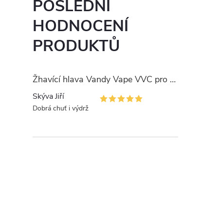
d
POSLEDNÍ
a
HODNOCENÍ
c
PRODUKTŮ
í
p
Žhavící hlava Vandy Vape VVC pro PULSE
r
Skýva Jiří
Dobrá chuť i výdrž
v
k
y
v
ý