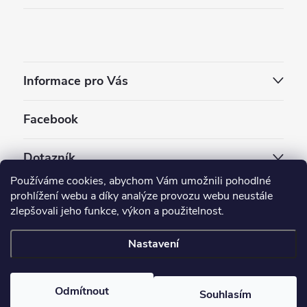
Informace pro Vás
Facebook
Dotazník
Používáme cookies, abychom Vám umožnili pohodlné
Jaký styl vapování vám vyhovuje ?
prohlížení webu a díky analýze provozu webu neustále
zlepšovali jeho funkce, výkon a použitelnost.
Počet hlasů:
3910
Nastavení
Copyright 2026
EC-ORIGINAL
. Všechna práva vyhrazena.
Upravit nastavení cookies
Odmítnout
Souhlasím
Vytvořil Shoptet