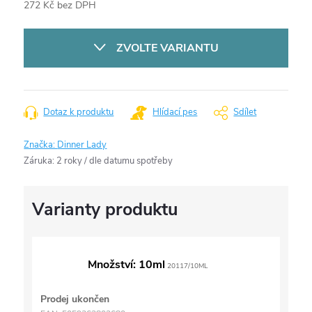
272 Kč bez DPH
Měrná
cena:
ZVOLTE VARIANTU
Dotaz k produktu
Hlídací pes
Sdílet
Značka:
Dinner Lady
Záruka
:
2 roky / dle datumu spotřeby
Množství: 10ml
20117/10ML
Prodej ukončen