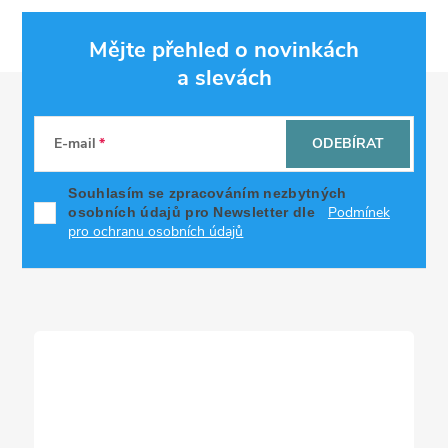
Mějte přehled o novinkách
a slevách
Z
á
E-mail
ODEBÍRAT
p
Souhlasím se zpracováním nezbytných
Podmínek
osobních údajů pro Newsletter dle
a
pro ochranu osobních údajů
t
í