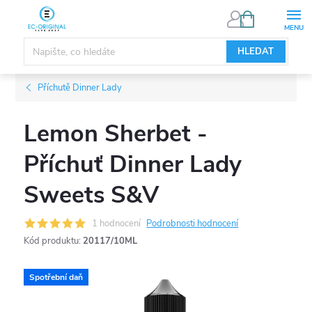
Přejít
NÁKUPNÍ
KOŠÍK
na
obsah
HLEDAT
Příchutě Dinner Lady
Lemon Sherbet -
Příchuť Dinner Lady
Sweets S&V
1 hodnocení
Podrobnosti hodnocení
Kód produktu:
20117/10ML
Spotřební daň