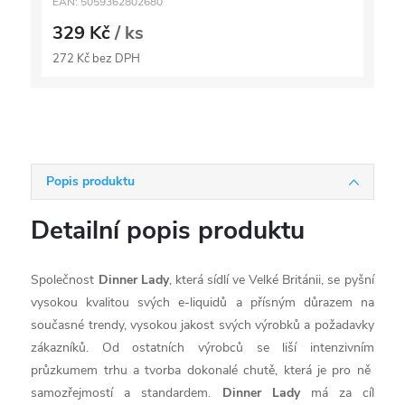
EAN:
5059362802680
329 Kč
/ ks
272 Kč bez DPH
Popis produktu
Detailní popis produktu
Společnost
Dinner Lady
, která sídlí ve Velké Británii, se pyšní
vysokou kvalitou svých e-liquidů a přísným důrazem na
současné trendy, vysokou jakost svých výrobků a požadavky
zákazníků. Od ostatních výrobců se liší intenzivním
průzkumem trhu a tvorba dokonalé chutě, která je pro ně
samozřejmostí a standardem.
Dinner Lady
má za cíl