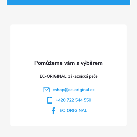
t
í
EC-ORIGINAL
eshop
@
ec-original.cz
+420 722 544 550
EC-ORIGINAL