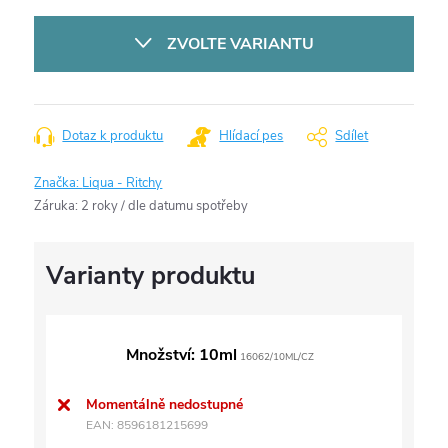
Měrná
cena:
ZVOLTE VARIANTU
Dotaz k produktu
Hlídací pes
Sdílet
Značka:
Liqua - Ritchy
Záruka
:
2 roky / dle datumu spotřeby
Množství: 10ml
16062/10ML/CZ
Momentálně nedostupné
EAN:
8596181215699