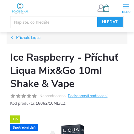
Přejít
NÁKUPNÍ
KOŠÍK
na
obsah
HLEDAT
Příchutě Liqua
Ice Raspberry - Příchuť
Liqua Mix&Go 10ml
Shake & Vape
Neohodnoceno
Podrobnosti hodnocení
Kód produktu:
16062/10ML/CZ
Tip
Spotřební daň