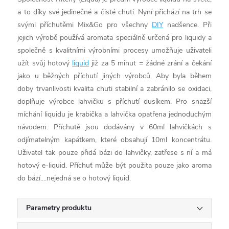
a to díky své jedinečné a čisté chuti. Nyní přichází na trh se
svými příchutěmi Mix&Go pro všechny
DIY
nadšence. Při
jejich výrobě používá aromata speciálně určená pro liquidy a
společně s kvalitními výrobními procesy umožňuje uživateli
užít svůj hotový
liquid
již za 5 minut = žádné zrání a čekání
jako u běžných příchutí jiných výrobců. Aby byla během
doby trvanlivosti kvalita chuti stabilní a zabránilo se oxidaci,
doplňuje výrobce lahvičku s příchutí dusíkem. Pro snazší
míchání liquidu je krabička a lahvička opatřena jednoduchým
návodem. Příchutě jsou dodávány v 60ml lahvičkách s
odjímatelným kapátkem, které obsahují 10ml koncentrátu.
Uživatel tak pouze přidá bázi do lahvičky, zatřese s ní a má
hotový e-liquid. Příchuť může být použita pouze jako aroma
do bází....nejedná se o hotový liquid.
Parametry produktu