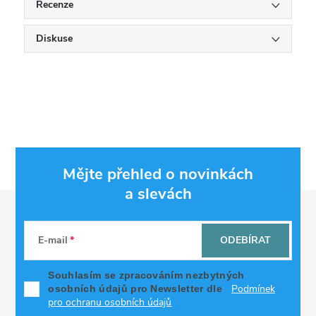
Recenze
Diskuse
Mějte přehled o novinkách
a slevách
Z
á
E-mail
ODEBÍRAT
p
Souhlasím se zpracováním nezbytných
Podmínek
osobních údajů pro Newsletter dle
a
pro ochranu osobních údajů