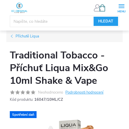
Přejít
NÁKUPNÍ
KOŠÍK
na
obsah
HLEDAT
Příchutě Liqua
Traditional Tobacco -
Příchuť Liqua Mix&Go
10ml Shake & Vape
Neohodnoceno
Podrobnosti hodnocení
Kód produktu:
16047/10ML/CZ
Spotřební daň