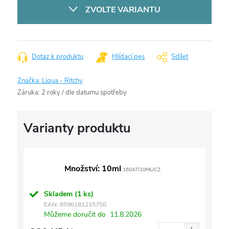
cena:
ZVOLTE VARIANTU
Dotaz k produktu
Hlídací pes
Sdílet
Značka:
Liqua - Ritchy
Záruka
:
2 roky / dle datumu spotřeby
Množství: 10ml
16047/10ML/CZ
Skladem
(1 ks)
EAN:
8596181215750
Můžeme doručit do
11.8.2026