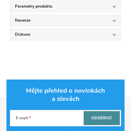
Parametry produktu
Recenze
Diskuse
Mějte přehled o novinkách
a slevách
Z
á
E-mail
ODEBÍRAT