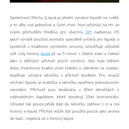
Společnost Ritchy (Liqua) je přední výrobce liquidů na světě,
a to díky své jedinečné a čisté chuti. Nyní přichází na trh se
svými příchutěmi Mix&Go pro všechny
DIY
nadšence. Při
jejich výrobě používá aromata speciálně určená pro liquidy a
společně s kvalitními výrobními procesy umožňuje uživateli
užít svůj hotový
liquid
již za 5 minut = žádné zrání a čekání
jako u běžných příchutí jiných výrobců. Aby byla během
doby trvanlivosti kvalita chuti stabilní a zabránilo se oxidaci,
doplňuje výrobce lahvičku s příchutí dusíkem. Pro snazší
míchání liquidu je krabička a lahvička opatřena jednoduchým
návodem. Příchutě jsou dodávány v 60ml lahvičkách s
odjímatelným kapátkem, které obsahují 10ml koncentrátu.
Uživatel tak pouze přidá bázi do lahvičky, zatřese s ní a má
hotový e-liquid. Příchuť může být použita pouze jako aroma
do bází....nejedná se o hotový liquid.