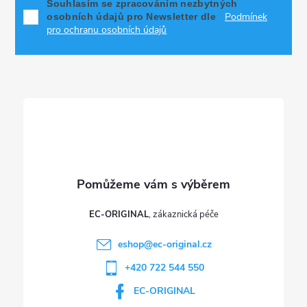
p
Souhlasím se zpracováním nezbytných
Podmínek
osobních údajů pro Newsletter dle
a
pro ochranu osobních údajů
t
í
EC-ORIGINAL
eshop
@
ec-original.cz
+420 722 544 550
EC-ORIGINAL