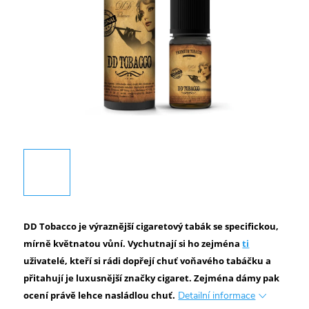
DD Tobacco je výraznější cigaretový tabák se specifickou,
mírně květnatou vůní. Vychutnají si ho zejména
ti
uživatelé, kteří si rádi dopřejí chuť voňavého tabáčku a
přitahují je luxusnější značky cigaret. Zejména dámy pak
ocení právě lehce nasládlou chuť.
Detailní informace