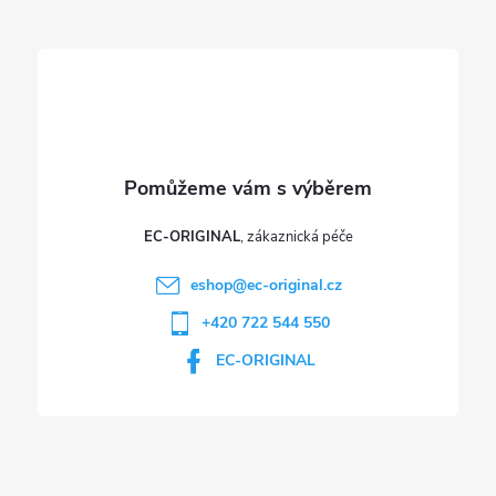
t
í
EC-ORIGINAL
eshop
@
ec-original.cz
+420 722 544 550
EC-ORIGINAL