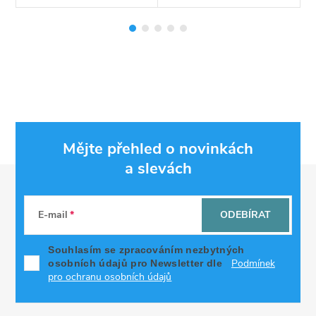
Mějte přehled o novinkách
a slevách
Z
á
E-mail
ODEBÍRAT
p
Souhlasím se zpracováním nezbytných
Podmínek
osobních údajů pro Newsletter dle
a
pro ochranu osobních údajů