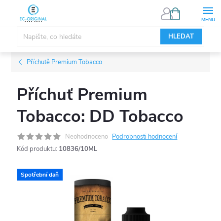
Přejít
NÁKUPNÍ
KOŠÍK
na
obsah
HLEDAT
Příchutě Premium Tobacco
Příchuť Premium
Tobacco: DD Tobacco
Neohodnoceno
Podrobnosti hodnocení
Kód produktu:
10836/10ML
Spotřební daň