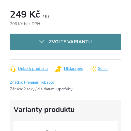
249 Kč
/ ks
206 Kč bez DPH
Měrná
cena:
ZVOLTE VARIANTU
Dotaz k produktu
Hlídací pes
Sdílet
Značka:
Premium Tobacco
Záruka
:
2 roky / dle datumu spotřeby