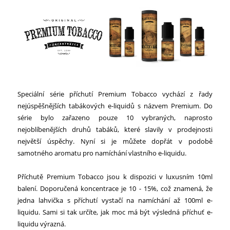
Speciální série příchutí Premium Tobacco vychází z řady
nejúspěšnějších tabákových e-liquidů s názvem Premium. Do
série bylo zařazeno pouze 10 vybraných, naprosto
nejoblíbenějších druhů tabáků, které slavily v prodejnosti
největší úspěchy. Nyní si je můžete dopřát v podobě
samotného aromatu pro namíchání vlastního e-liquidu.
Příchutě Premium Tobacco jsou k dispozici v luxusním 10ml
balení. Doporučená koncentrace je 10 - 15%, což znamená, že
jedna lahvička s příchutí vystačí na namíchání až 100ml e-
liquidu. Sami si tak určíte, jak moc má být výsledná příchuť e-
liquidu výrazná.