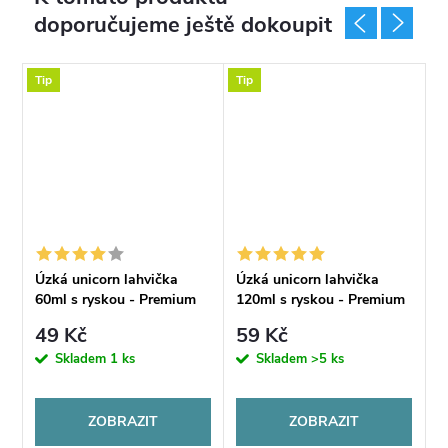
doporučujeme ještě dokoupit
Tip
Tip
T
ka
Úzká unicorn lahvička
Úzká unicorn lahvička
Ú
u
60ml s ryskou - Premium
120ml s ryskou - Premium
2
Tobacco
Tobacco
T
49 Kč
59 Kč
6
Skladem
1 ks
Skladem
>5 ks
ZOBRAZIT
ZOBRAZIT