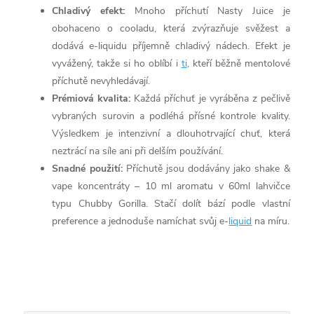
Chladivý efekt:
Mnoho příchutí Nasty Juice je
obohaceno o cooladu, která zvýrazňuje svěžest a
dodává e-liquidu příjemně chladivý nádech. Efekt je
vyvážený, takže si ho oblíbí i
ti
, kteří běžně mentolové
příchutě nevyhledávají.
Prémiová kvalita:
Každá příchuť je vyráběna z pečlivě
vybraných surovin a podléhá přísné kontrole kvality.
Výsledkem je intenzivní a dlouhotrvající chuť, která
neztrácí na síle ani při delším používání.
Snadné použití:
Příchutě jsou dodávány jako shake &
vape koncentráty – 10 ml aromatu v 60ml lahvičce
typu Chubby Gorilla. Stačí dolít bází podle vlastní
preference a jednoduše namíchat svůj e-
liquid
na míru.