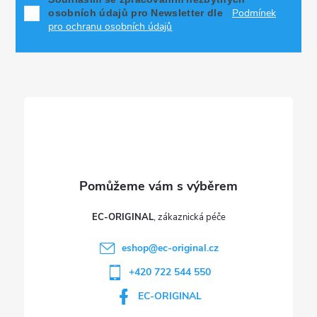
p
Podmínek
osobních údajů pro Newsletter dle
a
pro ochranu osobních údajů
t
í
EC-ORIGINAL
eshop
@
ec-original.cz
+420 722 544 550
EC-ORIGINAL