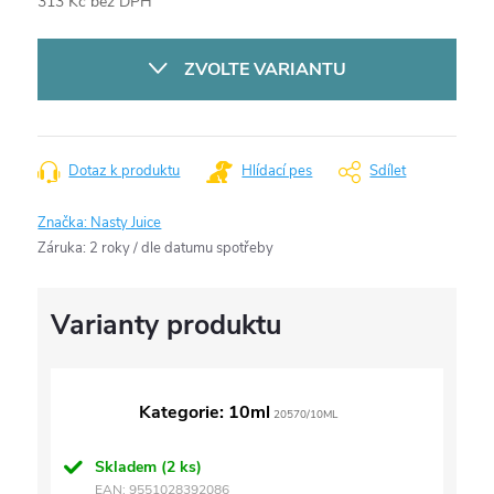
313 Kč bez DPH
Měrná
cena:
ZVOLTE VARIANTU
Dotaz k produktu
Hlídací pes
Sdílet
Značka:
Nasty Juice
Záruka
:
2 roky / dle datumu spotřeby
Kategorie: 10ml
20570/10ML
Skladem
(2 ks)
EAN:
9551028392086