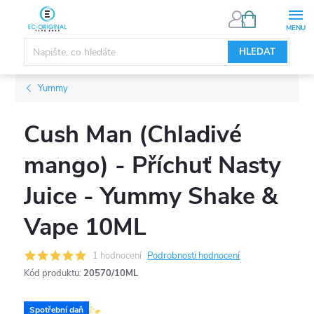
Přejít
NÁKUPNÍ
KOŠÍK
na
obsah
HLEDAT
Yummy
Cush Man (Chladivé
mango) - Příchuť Nasty
Juice - Yummy Shake &
Vape 10ML
1 hodnocení
Podrobnosti hodnocení
Kód produktu:
20570/10ML
Spotřební daň