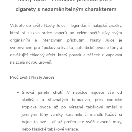
cigarety s nezaměnitelným charakterem
Vstupte do světa Nasty Juice – legendární malajské značky,
která si získala srdce vaperů po celém světě díky svým
originálním a intenzivním příchutím. Nasty Juice je
synonymem pro špičkovou kvalitu, autentické ovocné tóny a
osvěžující chladivý efekt, který povyšuje zážitek z vapování
na zcela novou úroveň.
Proč zvolit Nasty Juice?
Široká paleta chutí:
V nabídce najdete vše od
sladkých a šťavnatých bobulovin, přes exotické
tropické ovoce až po výrazné tabákové směsi s
jemnými tóny vanilky, karamelu či mandlí. Každý si
najde to své – ať už preferujete svěží ovocné mixy,
nebo klasické tabákové variace.