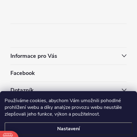
Informace pro Vás
Facebook
Dotazník
Používáme cookies, abychom Vám umožnili pohodlné
Jaký styl vapování vám vyhovuje ?
prohlížení webu a díky analýze provozu webu neustále
zlepšovali jeho funkce, výkon a použitelnost.
Počet hlasů:
3910
Nastavení
Copyright 2026
EC-ORIGINAL
. Všechna práva vyhrazena.