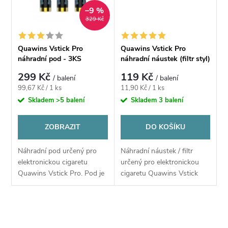
ů
–9 %
ů
329 Kč
Quawins Vstick Pro
Quawins Vstick Pro
náhradní pod - 3KS
náhradní náustek (filtr styl)
299 Kč
119 Kč
/ balení
/ balení
Měrná
Měrná
99,67 Kč / 1 ks
11,90 Kč / 1 ks
cena:
cena:
Skladem
>5 balení
Skladem
3 balení
ZOBRAZIT
DO KOŠÍKU
Náhradní pod určený pro
Náhradní náustek / filtr
elektronickou cigaretu
určený pro elektronickou
Quawins Vstick Pro. Pod je
cigaretu Quawins Vstick
plastovou nádobou, která
Pro. Speciální filtr, který se
slouží jako náustek,
vkládá do podu e-cigarety
obsahuje žhavící spirálku a
Quawins Vstick Pro
O
také se plní...