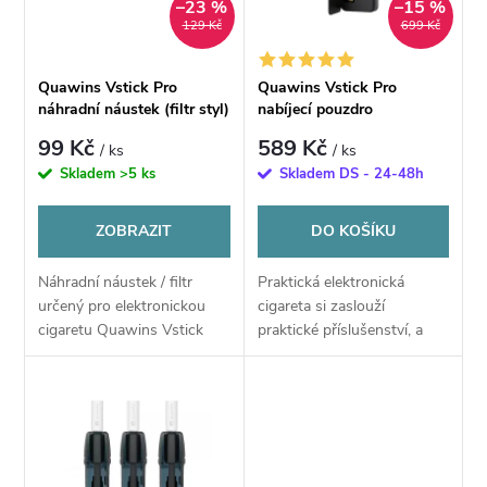
n
–23 %
–15 %
i
129 Kč
699 Kč
í
s
Quawins Vstick Pro
Quawins Vstick Pro
p
náhradní náustek (filtr styl)
nabíjecí pouzdro
p
barevné
99 Kč
589 Kč
/ ks
/ ks
r
Skladem
>5 ks
Skladem DS - 24-48h
r
o
ZOBRAZIT
DO KOŠÍKU
o
d
Náhradní náustek / filtr
Praktická elektronická
d
určený pro elektronickou
cigareta si zaslouží
u
cigaretu Quawins Vstick
praktické příslušenství, a
u
Pro. Speciální filtr, který se
přesně s takovým Quawins
vkládá do podu e-cigarety
přichází. Jedná se o
k
Quawins Vstick Pro .
multifunkční nabíjecí
k
Poslední...
pouzdro, které se stane...
t
t