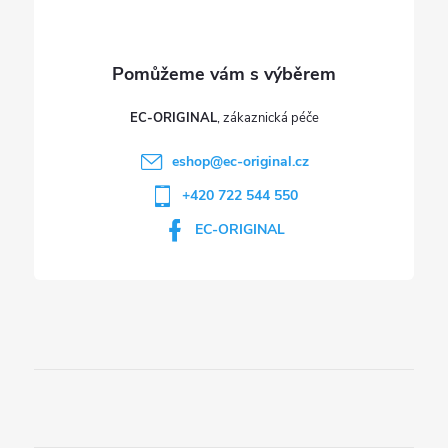
y
v
ý
p
EC-ORIGINAL
i
eshop
@
ec-original.cz
+420 722 544 550
s
EC-ORIGINAL
u