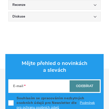
Recenze
Diskuse
Mějte přehled o novinkách
a slevách
Z
á
E-mail
ODEBÍRAT
p
Souhlasím se zpracováním nezbytných
Podmínek
osobních údajů pro Newsletter dle
pro ochranu osobních údajů