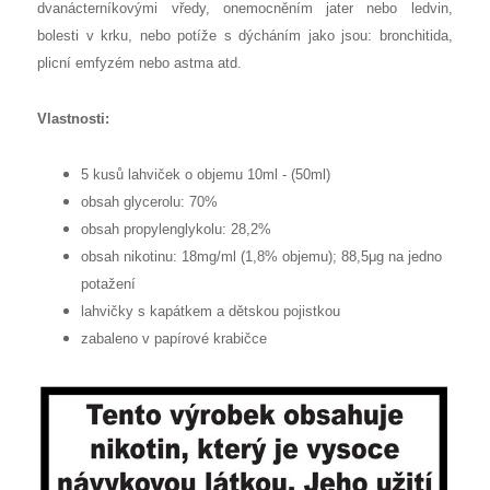
dvanácterníkovými vředy, onemocněním jater nebo ledvin,
bolesti v krku, nebo potíže s dýcháním jako jsou: bronchitida,
plicní emfyzém nebo astma atd.
Vlastnosti:
5 kusů lahviček o objemu 10ml - (50ml)
obsah glycerolu: 70%
obsah propylenglykolu: 28,2%
obsah nikotinu: 18mg/ml (1,8% objemu); 88,5μg na jedno
potažení
lahvičky s kapátkem a dětskou pojistkou
zabaleno v papírové krabičce