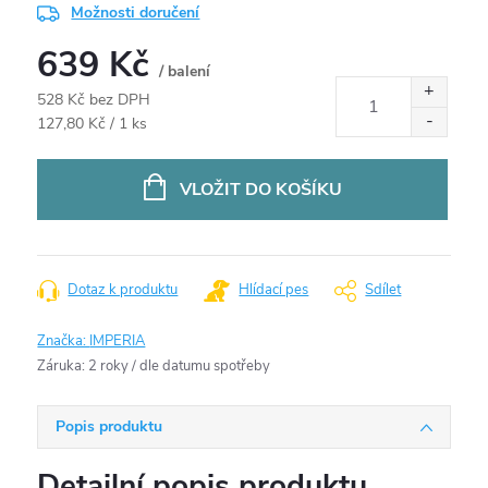
Možnosti doručení
639 Kč
/ balení
528 Kč bez DPH
Měrná
127,80 Kč / 1 ks
cena:
VLOŽIT DO KOŠÍKU
Dotaz k produktu
Hlídací pes
Sdílet
Značka:
IMPERIA
Záruka
:
2 roky / dle datumu spotřeby
Popis produktu
Detailní popis produktu