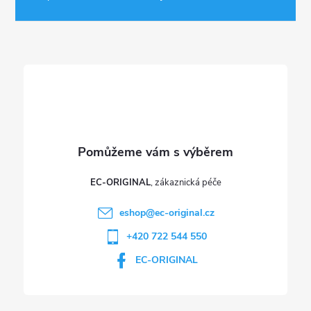
a
t
í
EC-ORIGINAL
eshop
@
ec-original.cz
+420 722 544 550
EC-ORIGINAL