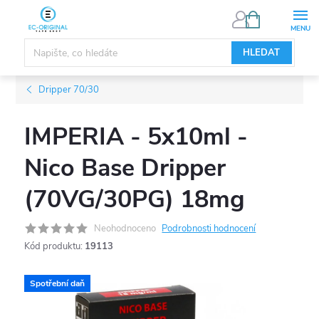
Přejít
NÁKUPNÍ
KOŠÍK
na
obsah
HLEDAT
Dripper 70/30
IMPERIA - 5x10ml -
Nico Base Dripper
(70VG/30PG) 18mg
Neohodnoceno
Podrobnosti hodnocení
Kód produktu:
19113
Spotřební daň